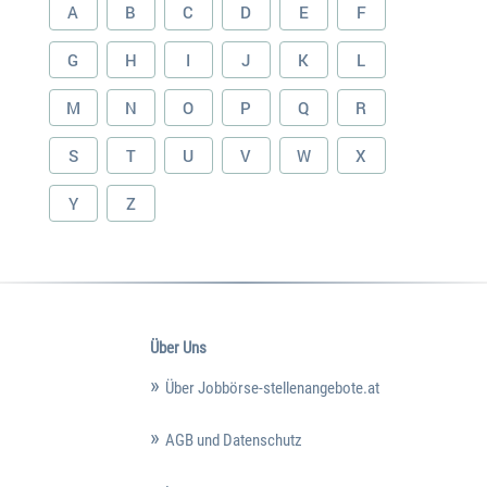
A
B
C
D
E
F
G
H
I
J
K
L
M
N
O
P
Q
R
S
T
U
V
W
X
Y
Z
Über Uns
Über Jobbörse-stellenangebote.at
AGB und Datenschutz