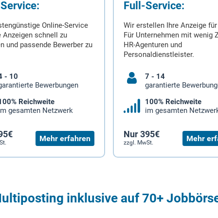
-Service:
Full-Service:
stengünstige Online-Service
Wir erstellen Ihre Anzeige für
 Anzeigen schnell zu
Für Unternehmen mit wenig Z
en und passende Bewerber zu
HR-Agenturen und
Personaldienstleister.
4 - 10
7 - 14
garantierte Bewerbungen
garantierte Bewerbun
100% Reichweite
100% Reichweite
im gesamten Netzwerk
im gesamten Netzwer
95€
Nur 395€
Mehr erfahren
Mehr erf
St.
zzgl. MwSt.
ultiposting inklusive auf 70+ Jobbörs