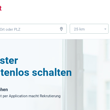
25 km
»
ster
tenlos schalten
chen
t per Application macht Rekrutierung