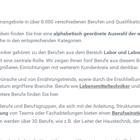
lenangebote in über 8.000 verschiedenen Berufen und Qualifikati
eben finden Sie hier eine
alphabetisch geordnete Auswahl der w
iche in den entsprechenden Kategorien.
niker gehören zu den Berufen aus dem Bereich
Labor und Labor
lt eine zentrale Rolle. Wir zeigen Ihnen fünf Berufe aus diesem B
n größeren Einrichtungen mit weiterem Kundenkreis sind denkbar.
ünsche und von Ernährungstrends, sowie durch die Erschließun
tum ergriffene Branche. Berufe wie
Lebensmitteltechniker
un
ere Berufe finden Sie hier.
Berufe und Berufsgruppen, die sich mit der Anleitung, Strukturi
rung
von Teams oder Fachabteilungen bieten einen
Berufseinst
erden über 30 Berufe, wie z.B. der Leiter der Haustechnik, der 