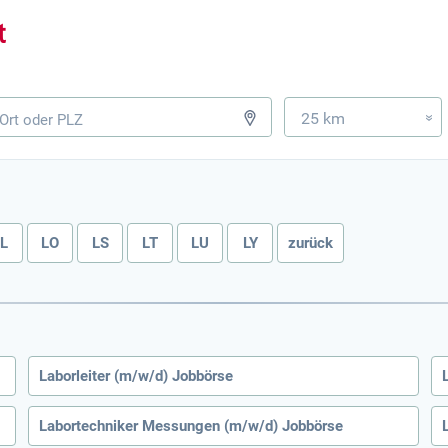
25 km
»
LL
LO
LS
LT
LU
LY
zurück
Laborleiter (m/w/d) Jobbörse
Labortechniker Messungen (m/w/d) Jobbörse