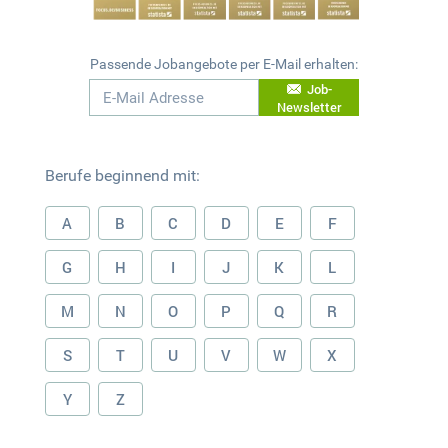
Passende Jobangebote per E-Mail erhalten:
Job-
Newsletter
Berufe beginnend mit:
A
B
C
D
E
F
G
H
I
J
K
L
M
N
O
P
Q
R
S
T
U
V
W
X
Y
Z