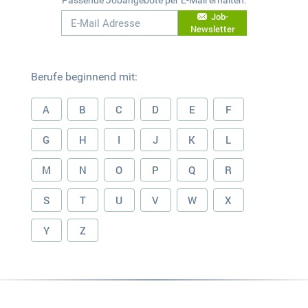
Job-
Newsletter
Berufe beginnend mit:
A
B
C
D
E
F
G
H
I
J
K
L
M
N
O
P
Q
R
S
T
U
V
W
X
Y
Z