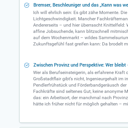
Bremser, Beschleuniger und das „Kann was we
Ich will ehrlich sein: Es gibt zähe Momente. D
Lichtgeschwindigkeit. Mancher Fachkräftemange
Andererseits – und hier überrascht Knittelfeld:
affine Jobsuchende, kann blitzschnell mitmisch
auf dem Wochenmarkt – wildes Sammelsurium 
Zukunftsgefühl fast greifen kann: Da brodelt 
Zwischen Provinz und Perspektive: Wer bleibt
Wer als Berufseinsteigerin, als erfahrene Kraft 
Großstadtflair gibt’s nicht, Ingenieurgehalt im 
Pendlerfrühstück und Förderbandgeräusch der G
Fachkräfte sind seltenes Gut, keine anonyme Ma
das: ein Arbeitsort, der manchmal nach Provinz 
hätte ich früher nicht für möglich gehalten – mi