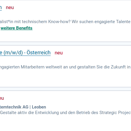
n
zialist*in mit technischem Know-how? Wir suchen engagierte Talent
chtbereitschaft sind uns wichtig. Werde Teil unseres dynamischen 
+
weitere Benefits
 (m/w/d) - Österreich
ngagierten Mitarbeitern weltweit an und gestalten Sie die Zukunft 
raft und Lebensqualität von Millionen Menschen.
temtechnik AG | Leoben
 Gestalte aktiv die Entwicklung und den Betrieb des Strategic Proj
 und gut gesteuertes Projektportfolio, das mit den strategischen Zi