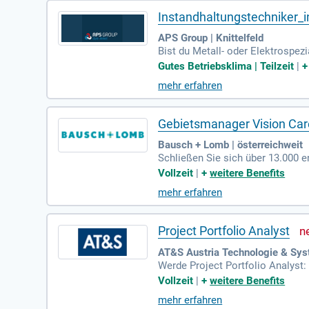
Instandhaltungstechniker_i
APS Group | Knittelfeld
Bist du Metall- oder Elektrospe
ständigkeit, Teamgeist und Schi
Gutes Betriebsklima | Teilzeit
|
mehr erfahren
Gebietsmanager Vision Care
Bausch + Lomb | österreichweit
Schließen Sie sich über 13.000 e
mit – zur Verbesserung der Sehk
Vollzeit
|
+
weitere Benefits
mehr erfahren
Project Portfolio Analyst
AT&S Austria Technologie & Sys
Werde Project Portfolio Analyst:
ein transparentes, priorisiertes
Vollzeit
|
+
weitere Benefits
mehr erfahren