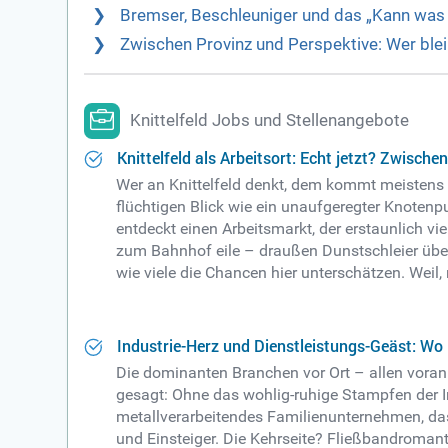
Bremser, Beschleuniger und das „Kann was
Zwischen Provinz und Perspektive: Wer ble
Knittelfeld Jobs und Stellenangebote
Knittelfeld als Arbeitsort: Echt jetzt? Zwisch
Wer an Knittelfeld denkt, dem kommt meistens ni
flüchtigen Blick wie ein unaufgeregter Knotenpu
entdeckt einen Arbeitsmarkt, der erstaunlich vi
zum Bahnhof eile – draußen Dunstschleier über
wie viele die Chancen hier unterschätzen. Weil, 
Industrie-Herz und Dienstleistungs-Geäst: Wo 
Die dominanten Branchen vor Ort – allen voran
gesagt: Ohne das wohlig-ruhige Stampfen der I
metallverarbeitendes Familienunternehmen, das 
und Einsteiger. Die Kehrseite? Fließbandromant