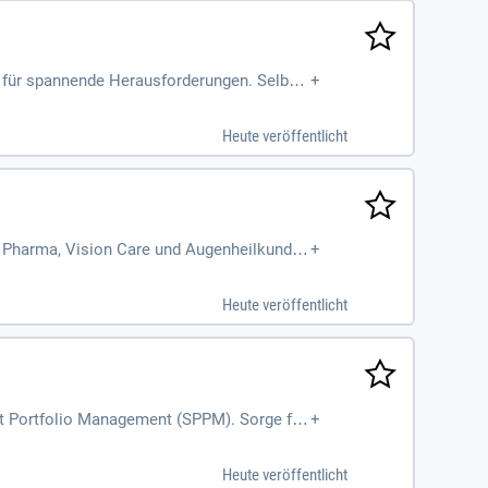
e für spannende Herausforderungen. Selbst
+
Teams!
Heute veröffentlicht
in Pharma, Vision Care und Augenheilkunde
+
Heute veröffentlicht
ect Portfolio Management (SPPM). Sorge für
+
elen unseres Unternehmens harmoniert.
Heute veröffentlicht