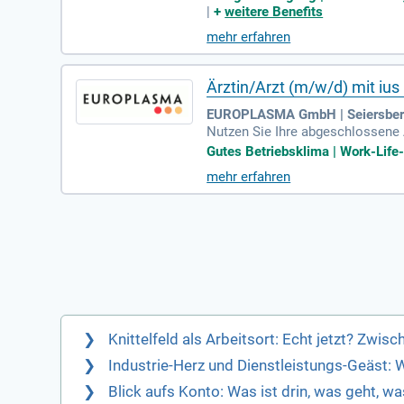
|
+
weitere Benefits
mehr erfahren
Ärztin/Arzt (m/w/d) mit iu
EUROPLASMA GmbH | Seiersbe
Nutzen Sie Ihre abgeschlossene 
und Teamgeist ein, um gemeinsam
Gutes Betriebsklima | Work-Life-
mehr erfahren
Knittelfeld als Arbeitsort: Echt jetzt? Zwis
Industrie-Herz und Dienstleistungs-Geäst: 
Blick aufs Konto: Was ist drin, was geht, wa