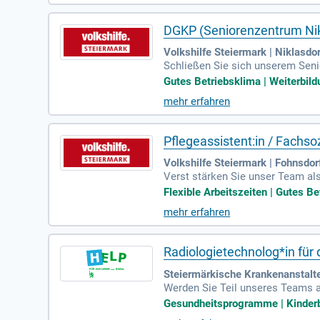
DGKP (Seniorenzentrum Nik
Volkshilfe Steiermark | Niklasdor
Schließen Sie sich unserem Senio
nd leiten das Team der Pflegeass
Gutes Betriebsklima | Weiterbild
mehr erfahren
Pflegeassistent:in / Fachsoz
Volkshilfe Steiermark | Fohnsdor
Verst stärken Sie unser Team als
mit älteren Menschen ein. Ihr V
Flexible Arbeitszeiten | Gutes Be
mehr erfahren
Radiologietechnolog*in für
Steiermärkische Krankenanstalt
Werden Sie Teil unseres Teams 
men Sie eigenverantwortlich di
Gesundheitsprogramme | Kinderbe