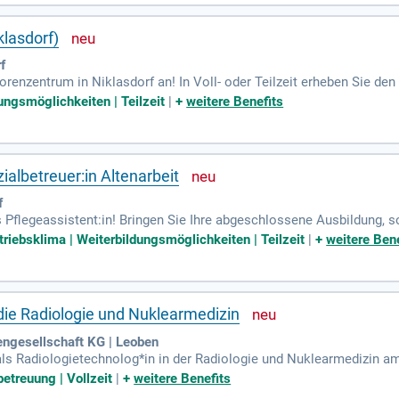
lasdorf)
f
renzentrum in Niklasdorf an! In Voll- oder Teilzeit erheben Sie den
istenz und Sozialbetreuung. Gestalten Sie Lebensqualität aktiv mit!
ungsmöglichkeiten | Teilzeit
|
+
weitere Benefits
ialbetreuer:in Altenarbeit
f
 Pflegeassistent:in! Bringen Sie Ihre abgeschlossene Ausbildung, 
erantwortungsbewusstsein und Teamgeist sind bei uns herzlich wil
triebsklima | Weiterbildungsmöglichkeiten | Teilzeit
|
+
weitere Bene
 die Radiologie und Nuklearmedizin
engesellschaft KG | Leoben
als Radiologietechnolog*in in der Radiologie und Nuklearmedizin 
agnostische und therapeutische Maßnahmen mit modernsten bildge
treuung | Vollzeit
|
+
weitere Benefits