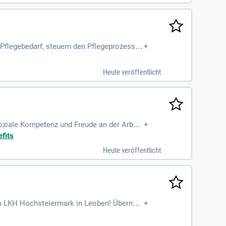
 Pflegebedarf, steuern den Pflegeprozess u
+
Heute veröffentlicht
soziale Kompetenz und Freude an der Arbeit
+
lkommen!
fits
Heute veröffentlicht
am LKH Hochsteiermark in Leoben! Überneh
+
benden Technologien.