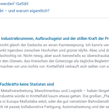
 werden“-Gefühl
ibt – und warum eigentlich?
en Industriebrummen, Aufbruchsgeist und der stillen Kraft der P
cht gleich der Gedanke an einen Karrieresprung. Ich kann’s vers
nkt irgendwo zwischen Hochofen und grüner Idylle. Aber, und das
elschichtig ist. Nicht riesig, aber auch keinesfalls so überschau
 den Gleisen, das Kreischen der Güterzüge als tägliche Begle
machen wir uns nichts vor: Knittelfeld verkauft sich selten von s
Fachkräfte keine Statisten sind
 Metallverarbeitung, Maschinenbau und Logistik – haben längst 
ndustrie würde in Knittelfeld kaum etwas gehen. Die großen „Pl
in Europa Maßstäbe setzt, oder die gut vernetzten Bahndienstlei
ik ist passé; kollaborative Fertigung, Automatisierung und der