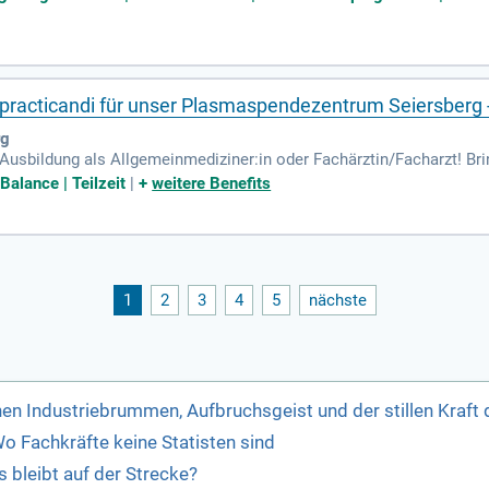
s practicandi für unser Plasmaspendezentrum Seiersberg
rg
Ausbildung als Allgemeinmediziner:in oder Fachärztin/Facharzt! Br
 mit Kolleg:innen und Spender:innen einen positiven Unterschied 
Balance | Teilzeit
|
+
weitere Benefits
1
2
3
4
5
nächste
chen Industriebrummen, Aufbruchsgeist und der stillen Kraft 
Wo Fachkräfte keine Statisten sind
s bleibt auf der Strecke?