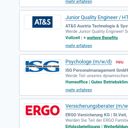
mehr erfahren
Junior Quality Engineer / H
AT&S Austria Technologie & Sys
Werde Junior Quality Engineer! S
n, erstelle Qualitätsberichte un
Vollzeit
|
+
weitere Benefits
mehr erfahren
Psychologe (m/w/d)
ISG Personalmanagement GmbH 
Werde Teil unseres dynamischen T
istungsbetrieb im Bereich Klinis
Homeoffice | Gutes Betriebsklim
mehr erfahren
Versicherungsberater (m/w/
ERGO Versicherung KG | St.Veit,
Werden Sie Teil der ERGO Familie
zubauen. Bringen Sie Ihre Begeis
Erfolgsbeteiligung | Weiterbildu