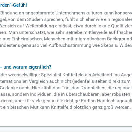
rden“-Gefühl
ie Bindung an angestammte Unternehmenskulturen kann konservati
l, von dem Studien sprechen, fühlt sich eher wie ein regionale
 Wer sich auf Weiterbildung einlässt, etwa durch lokale Qualifizi
en. Man unterschätzt, wie sehr Betriebe mittlerweile auf frisc
aus Einheimischen, Menschen mit migrantischem Background u
mindestens genauso viel Aufbruchsstimmung wie Skepsis. Widersp
 – und warum eigentlich?
oder wechselwilliger Spezialist Knittelfeld als Arbeitsort ins Aug
internationalen Vergleich auch nicht (jedenfalls selten direkt zu
edanke nach: Hier zählt das Tun, das Dranbleiben, die regionale
sse, sondern Individuen, die in überschaubaren, aber robusten 
riecht, aber für viele genau die richtige Portion Handschlagqua
t ein bisschen Mut kann Knittelfeld plötzlich ganz groß werden. 