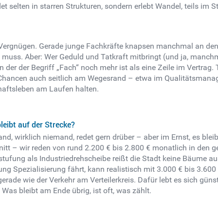
det selten in starren Strukturen, sondern erlebt Wandel, teils im
 Vergnügen. Gerade junge Fachkräfte knapsen manchmal an den Le
muss. Aber: Wer Geduld und Tatkraft mitbringt (und ja, manchma
 der der Begriff „Fach“ noch mehr ist als eine Zeile im Vertrag. 
Chancen auch seitlich am Wegesrand – etwa im Qualitätsmanagem
chaftsleben am Laufen halten.
leibt auf der Strecke?
nd, wirklich niemand, redet gern drüber – aber im Ernst, es bleib
nitt – wir reden von rund 2.200 € bis 2.800 € monatlich in den 
nstufung als Industriedrehscheibe reißt die Stadt keine Bäume a
ung Spezialisierung fährt, kann realistisch mit 3.000 € bis 3.600
 gerade wie der Verkehr am Verteilerkreis. Dafür lebt es sich güns
Was bleibt am Ende übrig, ist oft, was zählt.