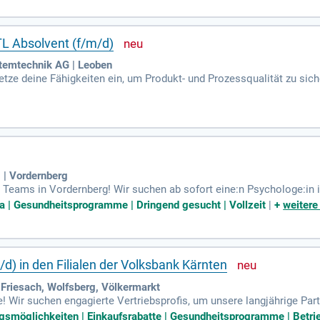
TL Absolvent (f/m/d)
temtechnik AG | Leoben
etze deine Fähigkeiten ein, um Produkt- und Prozessqualität zu sic
d unterstütze Audits sowie kontinuierliche Verbesserungsinitiative
| Vordernberg
eams in Vordernberg! Wir suchen ab sofort eine:n Psychologe:in in
che Psychologie zu verstärken. Gestalte mit uns die Zukunft!
a | Gesundheitsprogramme | Dringend gesucht | Vollzeit
|
+
weitere
d) in den Filialen der Volksbank Kärnten
 Friesach, Wolfsberg, Völkermarkt
! Wir suchen engagierte Vertriebsprofis, um unsere langjährige Pa
terung für den Vertrieb und die Kundenberatung in unsere innovative
ngsmöglichkeiten | Einkaufsrabatte | Gesundheitsprogramme | Betrieb