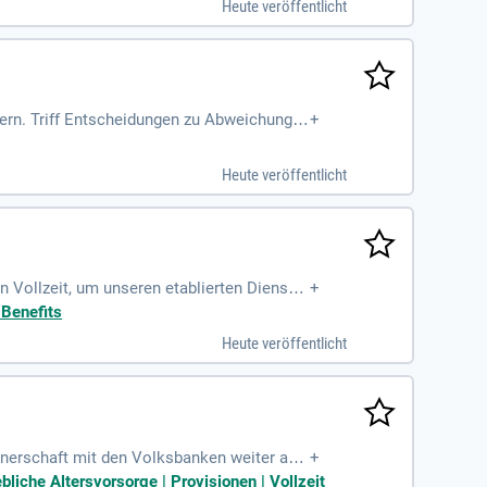
Heute veröffentlicht
hern. Triff Entscheidungen zu Abweichunge
+
n. Werde Teil unseres dynamischen Teams!
Heute veröffentlicht
 Vollzeit, um unseren etablierten Dienstle
+
 Benefits
Heute veröffentlicht
rtnerschaft mit den Volksbanken weiter aus
+
 Versicherungswelt ein!
liche Altersvorsorge | Provisionen | Vollzeit