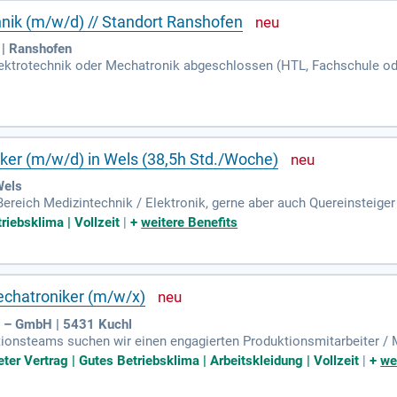
nik (m/w/d) // Standort Ranshofen
 | Ranshofen
lektrotechnik oder Mechatronik abgeschlossen (HTL, Fachschule oder
rufserfahrung in der Instandhaltung oder im Bereich Mechatronik.
iker (m/w/d) in Wels (38,5h Std./Woche)
Wels
reich Medizintechnik / Elektronik, gerne aber auch Quereinsteiger
g im SMD-Löten von Vorteil; Sicherer Umgang mit Office Standardso
riebsklima | Vollzeit
|
+
weitere Benefits
echatroniker (m/w/x)
u – GmbH | 5431 Kuchl
ionsteams suchen wir einen engagierten Produktionsmitarbeiter / M
ter Vertrag | Gutes Betriebsklima | Arbeitskleidung | Vollzeit
|
+
we