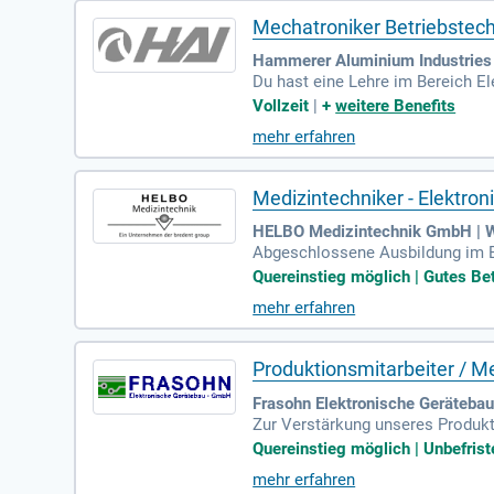
Mechatroniker Betriebstech
Hammerer Aluminium Industries
Du hast eine Lehre im Bereich E
idealerweise über mehrjährige Be
Vollzeit
|
+
weitere Benefits
mehr erfahren
Medizintechniker - Elektron
HELBO Medizintechnik GmbH | 
Abgeschlossene Ausbildung im Be
hwertige Ausbildungen; Erfahrun
Quereinstieg möglich | Gutes Bet
mehr erfahren
Produktionsmitarbeiter / M
Frasohn Elektronische Geräteba
Zur Verstärkung unseres Produkt
Quereinstieg möglich | Unbefriste
mehr erfahren