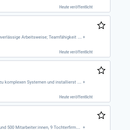
Heute veröffentlicht
uverlässige Arbeitsweise; Teamfähigkeit un
+
.
Heute veröffentlicht
zu komplexen Systemen und installierst di
+
Heute veröffentlicht
und 500 Mitarbeiter:innen, 9 Tochterfirmen
+