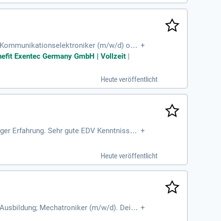
r, Kommunikationselektroniker (m/w/d) ode
+
ie das Interesse diese
nefit Exentec Germany GmbH | Vollzeit
|
Heute veröffentlicht
iger Erfahrung. Sehr gute EDV Kenntnisse.
+
Heute veröffentlicht
 Ausbildung; Mechatroniker (m/w/d). Deine
+