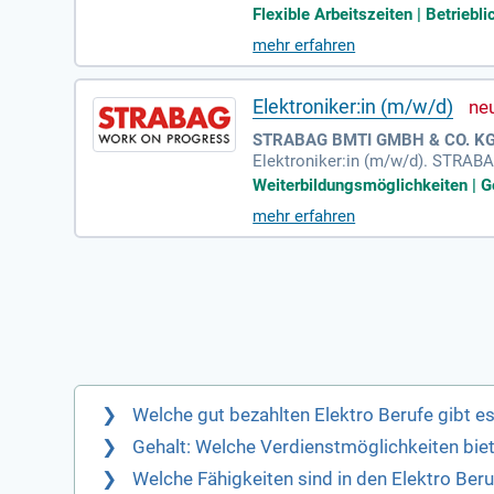
und 12 eigene Wasserkraftwerke,
Flexible Arbeitszeiten | Betriebli
mehr erfahren
Elektroniker:in (m/w/d)
STRABAG BMTI GMBH & CO. KG 
Elektroniker:in (m/w/d). STRABA
(m/w/d). Jetzt bewerben. Was für
Weiterbildungsmöglichkeiten | G
mehr erfahren
Welche gut bezahlten Elektro Berufe gibt e
Gehalt: Welche Verdienstmöglichkeiten biet
Welche Fähigkeiten sind in den Elektro Ber