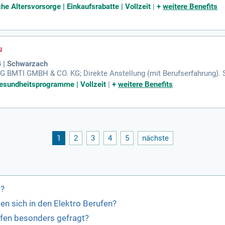
 100% Ökostrom und starke Heimatverbundenheit – das sind wir, Ex
che Altersvorsorge | Einkaufsrabatte | Vollzeit
|
+
weitere Benefits
| Schwarzach
G BMTI GMBH & CO. KG; Direkte Anstellung (mit Berufserfahrung). S
 uns zählt.
esundheitsprogramme | Vollzeit
|
+
weitere Benefits
1
2
3
4
5
nächste
s?
en sich in den Elektro Berufen?
ufen besonders gefragt?