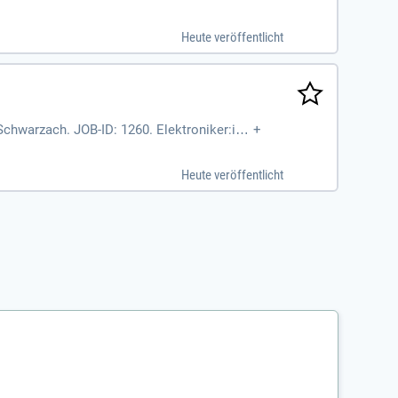
perte in unterschiedlichen
Heute veröffentlicht
chwarzach. JOB-ID: 1260. Elektroniker:in
+
Heute veröffentlicht