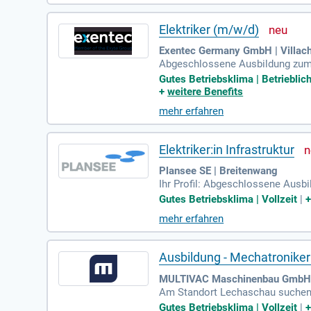
Elektriker (m/w/d)
Exentec Germany GmbH | Villac
Abgeschlossene Ausbildung zum M
r Vergleichbares; Berufsstarter
Gutes Betriebsklima | Betriebli
+
weitere Benefits
mehr erfahren
Elektriker:in Infrastruktur
Plansee SE | Breitenwang
Ihr Profil: Abgeschlossene Ausbi
Bereitschaft zur Fort- und Weiter
Gutes Betriebsklima | Vollzeit
|
mehr erfahren
Ausbildung - Mechatronike
MULTIVAC Maschinenbau GmbH. 
Am Standort Lechaschau suchen w
Aufgaben.
Gutes Betriebsklima | Vollzeit
|