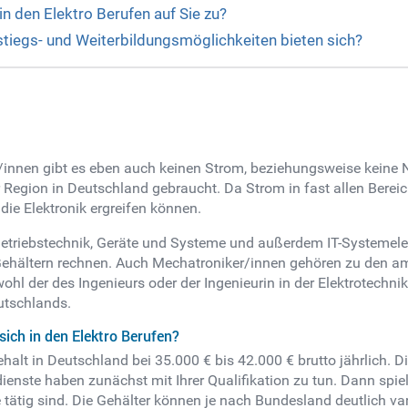
 den Elektro Berufen auf Sie zu?
fstiegs- und Weiterbildungsmöglichkeiten bieten sich?
r/innen gibt es eben auch keinen Strom, beziehungsweise keine
r Region in Deutschland gebraucht. Da Strom in fast allen Berei
ie Elektronik ergreifen können.
Betriebstechnik, Geräte und Systeme und außerdem IT-Systemelek
 Gehältern rechnen. Auch Mechatroniker/innen gehören zu den a
wohl der des Ingenieurs oder der Ingenieurin in der Elektrotechni
utschlands.
sich in den Elektro Berufen?
Gehalt in Deutschland bei 35.000 € bis 42.000 € brutto jährlich. 
ienste haben zunächst mit Ihrer Qualifikation zu tun. Dann spielt
ie tätig sind. Die Gehälter können je nach Bundesland deutlich var