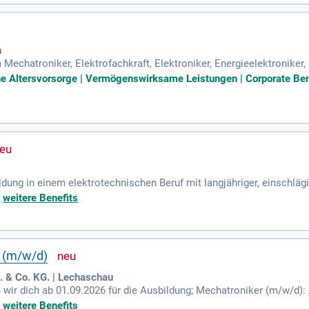
h
echatroniker, Elektrofachkraft, Elektroniker, Energieelektronike
 sind hier auch gerne willkommen; Anlagentechnische Kenntnisse sow
che Altersvorsorge | Vermögenswirksame Leistungen | Corporate Be
ldung in einem elektrotechnischen Beruf mit langjähriger, einschläg
bildung. Teamfähigkeit, Flexibilität sowie Organisationstalent.
+
weitere Benefits
r (m/w/d)
& Co. KG. | Lechaschau
ir dich ab 01.09.2026 für die Ausbildung; Mechatroniker (m/w/d):
+
weitere Benefits