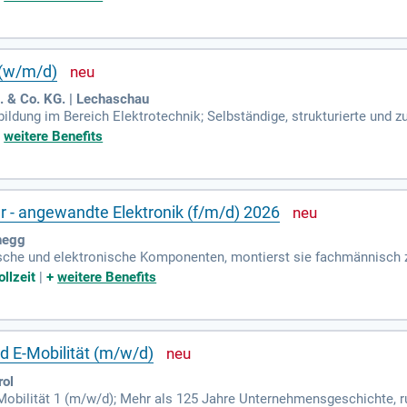
 (w/m/d)
& Co. KG. | Lechaschau
ldung im Bereich Elektrotechnik; Selbständige, strukturierte und z
b zu arbeiten; Begeisterung für komplexe und moderne Anwendungen
+
weitere Benefits
r - angewandte Elektronik (f/m/d) 2026
hegg
rische und elektronische Komponenten, montierst sie fachmännisch 
llzeit
|
+
weitere Benefits
nd E-Mobilität (m/w/d)
rol
-Mobilität 1 (m/w/d); Mehr als 125 Jahre Unternehmensgeschichte, r