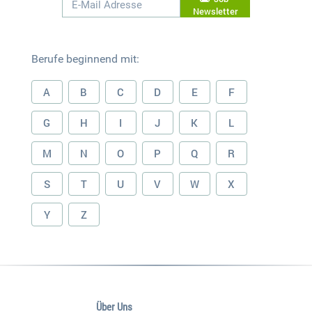
Newsletter
Berufe beginnend mit:
A
B
C
D
E
F
G
H
I
J
K
L
M
N
O
P
Q
R
S
T
U
V
W
X
Y
Z
Über Uns