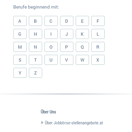
Berufe beginnend mit:
A
B
C
D
E
F
G
H
I
J
K
L
M
N
O
P
Q
R
S
T
U
V
W
X
Y
Z
Über Uns
Über Jobbörse-stellenangebote.at