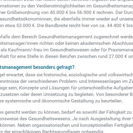
formationen zu den Verdienstmöglichkeiten im Gesundheitsman
ner Größenordnung von 40.000 € bis 56.900 € rechnen. Der Durchs
undheitsökonominnen, die ebenfalls immer wieder auf unserer J
 etwa 53.000 €. Die Bandbreite reicht hier von ca. 44.400 € bis
enfalls dem Bereich Gesundheitsmanagement zugerechnet werde
eitsmanager/innen richten oder keinen akademischen Abschluss ve
g als Kaufmann/-frau im Gesundheitswesen oder für Praxisman
halt für eine Stelle in diesen Berufen zwischen rund 27.000 € u
eitsmanagement besonders gefragt?
l erwartet, dass sie historische, soziologische und volkswirts
enntnisse der verschiedenen Problem- und Interessenlagen i
 Lage sein, Konzepte und Lösungen für unterschiedliche Aufga
umzusetzen oder deren Umsetzung zu begleiten. Von besonderer B
hre systemische und ökonomische Gestaltung zu beurteilen.
 gerecht werden zu können, bedarf es sowohl der Fähigkeit z
ionsweise des Gesundheitswesens. Je nach Ausgestaltung ihrer
können. Neben organisatorischen und konzeptionellen Fertigkei
s der einschlägigen Rechtsgrundlagen notwendig.