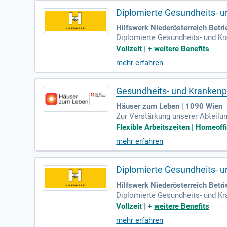
Diplomierte Gesundheits- 
Hilfswerk Niederösterreich Bet
Diplomierte Gesundheits- und Kr
geperson mit Funktion "stv. Pfl
Vollzeit
|
+
weitere Benefits
mehr erfahren
Gesundheits- und Krankenpf
Häuser zum Leben | 1090 Wien
Zur Verstärkung unserer Abteilu
eits- und Krankenpfleger*in für 
Flexible Arbeitszeiten | Homeoff
mehr erfahren
Diplomierte Gesundheits- 
Hilfswerk Niederösterreich Betr
Diplomierte Gesundheits- und Kr
geperson mit Funktion "stv. Pfl
Vollzeit
|
+
weitere Benefits
mehr erfahren