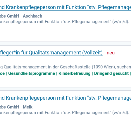
und Krankenpflegeperson mit Funktion "stv. Pflegemana
riebs GmbH | Aschbach
ankenpflegeperson mit Funktion "stv. Pflegemanagement" (w/m/d). 
egemanagement" (w/m/d).
leger*in für Qualitätsmanagement (Vollzeit)
ng Qualitätsmanagement in der Geschäftsstelle (1090 Wien), suchen
Qualitätsmanagement (Vollzeit).
ice | Gesundheitsprogramme | Kinderbetreuung | Dringend gesucht |
und Krankenpflegeperson mit Funktion "stv. Pflegemana
iebs GmbH | Melk
ankenpflegeperson mit Funktion "stv. Pflegemanagement" (w/m/d). 
egemanagement" (w/m/d).