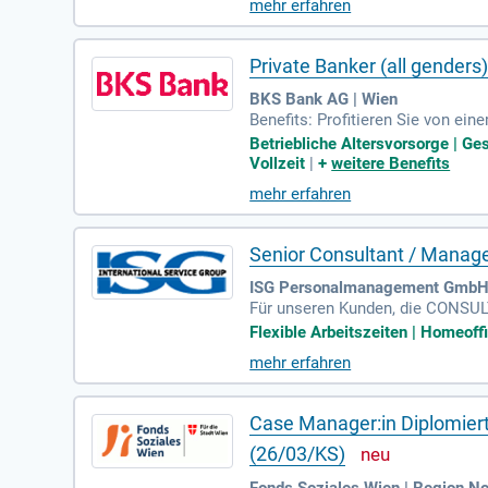
mehr erfahren
Private Banker (all genders
BKS Bank AG | Wien
Benefits: Profitieren Sie von e
en. Flexibilität: Genießen Sie G
Betriebliche Altersvorsorge | G
Vollzeit
|
+
weitere Benefits
mehr erfahren
Senior Consultant / Mana
ISG Personalmanagement GmbH 
Für unseren Kunden, die CONSUL
en wir engagierte Senior Consul
Flexible Arbeitszeiten | Homeoffi
mehr erfahren
Case Manager:in Diplomier
(26/03/KS)
Fonds Soziales Wien | Region N