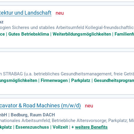
itektur und Landschaft
az
ien Sicheres und stabiles Arbeitsumfeld Kollegial-freundschaftlic
nthalte Familienfreundliche Arbeitgeberin Universitätssportprog
ce | Gutes Betriebsklima | Weiterbildungsmöglichkeiten | Familienfr
von STRABAG (u.a. betriebliches Gesundheitsmanagement, freie Getr
n in Geschäften, ).
dungsmöglichkeiten | Firmenwagen | Parkplatz | Gesundheitsprogram
cavator & Road Machines (m/w/d)
mbH | Bedburg, Raum DACH
rnationales Arbeitsumfeld; Betriebliche Altersvorsorge; Parkplatz; M
 Betriebsarzt; Sport- und Fitnessangebote; Firmenlaptop; Mitarbeit
rkplatz | Essenszuschuss | Vollzeit
|
+
weitere Benefits