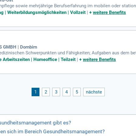
npflege sowie mehrjährige Berufserfahrung im mobilen oder statio
rer Zusammenarbeit und Fähigkeit Prioritätensetzung sowie vernetzt
ag | Weiterbildungsmöglichkeiten | Vollzeit
|
+
weitere Benefits
 GMBH | Dornbirn
medizinischen Schwerpunkten und Fähigkeiten; Aufgaben aus dem b
 Arbeitsmediziner:innen, Arbeitspsycholog:innen und Fachkräften; M
Arbeitszeiten | Homeoffice | Teilzeit
|
+
weitere Benefits
1
2
3
4
5
nächste
esundheitsmanagement gibt es?
eten sich im Bereich Gesundheitsmanagement?