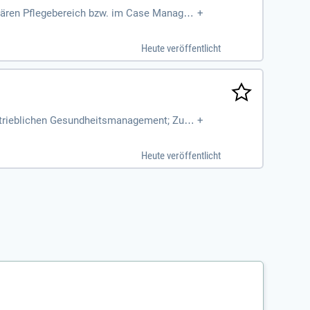
nären Pflegebereich bzw. im Case Manage
+
es Denken im Bezug auf
Heute veröffentlicht
etrieblichen Gesundheitsmanagement; Zusa
+
itarbeit an den Aktivitäten
Heute veröffentlicht