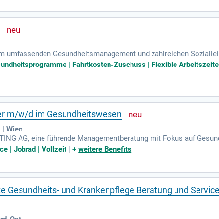
)
inem umfassenden Gesundheitsmanagement und zahlreichen Sozialleis
leitzeit und eine ausgewogene Work-Life-Balance.
esundheitsprogramme | Fahrtkosten-Zuschuss | Flexible Arbeitszeit
ger m/w/d im Gesundheitswesen
| Wien
TING AG, eine führende Managementberatung mit Fokus auf Gesundh
tants und Manager (m/w/d) für spannende Projekte rund um Prozessh
ce | Jobrad | Vollzeit
|
+
weitere Benefits
te Gesundheits- und Krankenpflege Beratung und Service
ord-Ost