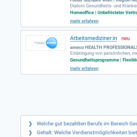
Diplom Gesundheits- und Kranke
ment; Freude an interdisziplinä
Homeoffice | Unbefristeter Vertr
mehr erfahren
Arbeitsmediziner:in
ameco HEALTH PROFESSIONALS
Einbringung von persönlichen, 
mmenarbeit im Team mit weiteren
Gesundheitsprogramme | Flexible 
mehr erfahren
Welche gut bezahlten Berufe im Bereich G
Gehalt: Welche Verdienstmöglichkeiten bi