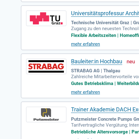
Universitätsprofessur Arch
Technische Universität Graz | Gr
Zugang zu den neuesten Technolog
ungsmöglichkeiten und Lehraufe
Flexible Arbeitszeiten | Homeoffi
mehr erfahren
Bauleiter:in Hochbau
STRABAG AG | Thalgau
Zahlreiche Mitarbeitervorteile 
dem Büro, diverse Vergünstigunge
Gutes Betriebsklima | Weiterbil
mehr erfahren
Trainer Akademie DACH Ex
Putzmeister Concrete Pumps G
Tarifvertragliche Vergütung; Inte
szulage; Gesundheitsmanagement;
Betriebliche Altersvorsorge | Pa