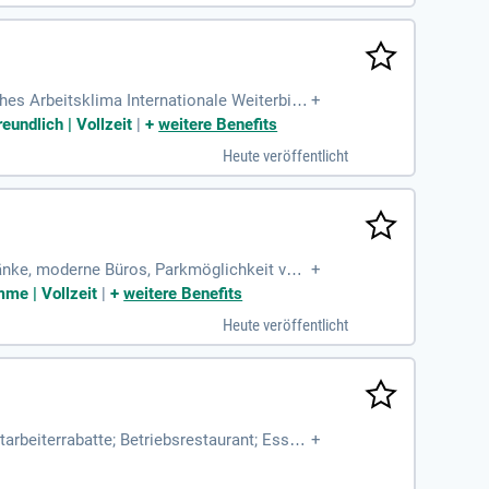
hes Arbeitsklima Internationale Weiterbild
+
ramm Betriebliches Gesundheitsmanagement
eundlich | Vollzeit
|
+
weitere Benefits
Heute veröffentlicht
änke, moderne Büros, Parkmöglichkeit vor
+
me | Vollzeit
|
+
weitere Benefits
Heute veröffentlicht
itarbeiterrabatte; Betriebsrestaurant; Essen
+
erevents;