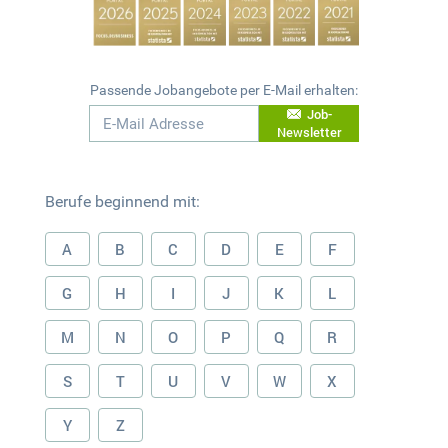
Passende Jobangebote per E-Mail erhalten:
Job-
Newsletter
Berufe beginnend mit:
A
B
C
D
E
F
G
H
I
J
K
L
M
N
O
P
Q
R
S
T
U
V
W
X
Y
Z