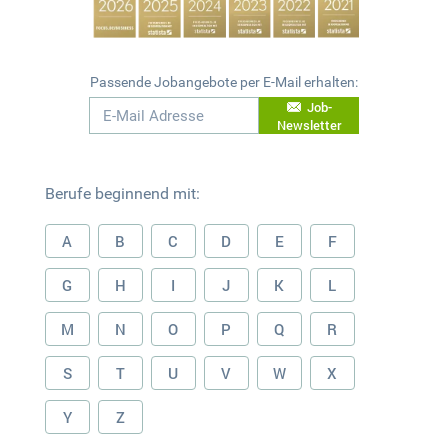
Passende Jobangebote per E-Mail erhalten:
Job-
Newsletter
Berufe beginnend mit:
A
B
C
D
E
F
G
H
I
J
K
L
M
N
O
P
Q
R
S
T
U
V
W
X
Y
Z