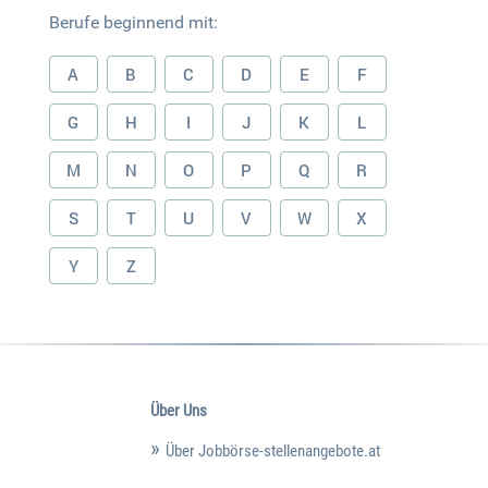
Berufe beginnend mit:
A
B
C
D
E
F
G
H
I
J
K
L
M
N
O
P
Q
R
S
T
U
V
W
X
Y
Z
Über Uns
Über Jobbörse-stellenangebote.at