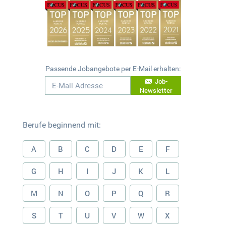
Passende Jobangebote per E-Mail erhalten:
Job-
Newsletter
Berufe beginnend mit:
A
B
C
D
E
F
G
H
I
J
K
L
M
N
O
P
Q
R
S
T
U
V
W
X