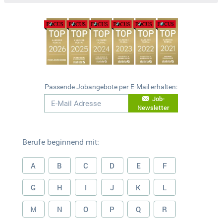
Passende Jobangebote per E-Mail erhalten:
Job-
Newsletter
Berufe beginnend mit:
A
B
C
D
E
F
G
H
I
J
K
L
M
N
O
P
Q
R