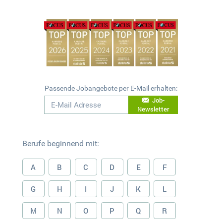
Passende Jobangebote per E-Mail erhalten:
Job-
Newsletter
Berufe beginnend mit:
A
B
C
D
E
F
G
H
I
J
K
L
M
N
O
P
Q
R