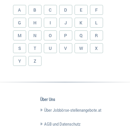
A
B
C
D
E
F
G
H
I
J
K
L
M
N
O
P
Q
R
S
T
U
V
W
X
Y
Z
Über Uns
Über Jobbörse-stellenangebote.at
AGB und Datenschutz