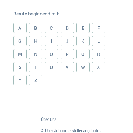
Berufe beginnend mit:
A
B
C
D
E
F
G
H
I
J
K
L
M
N
O
P
Q
R
S
T
U
V
W
X
Y
Z
Über Uns
Über Jobbörse-stellenangebote.at