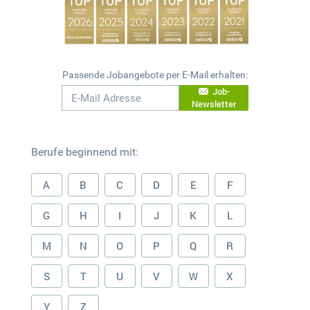
Passende Jobangebote per E-Mail erhalten:
Job-
Newsletter
Berufe beginnend mit:
A
B
C
D
E
F
G
H
I
J
K
L
M
N
O
P
Q
R
S
T
U
V
W
X
Y
Z