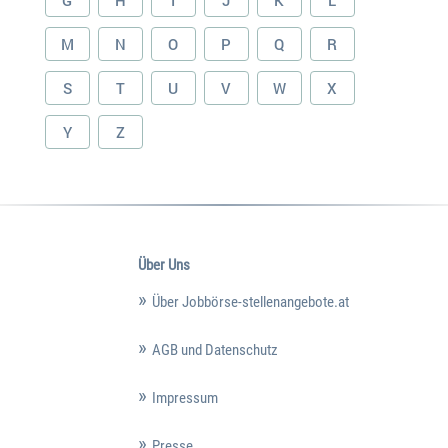
G
H
I
J
K
L
M
N
O
P
Q
R
S
T
U
V
W
X
Y
Z
Über Uns
Über Jobbörse-stellenangebote.at
AGB und Datenschutz
Impressum
Presse