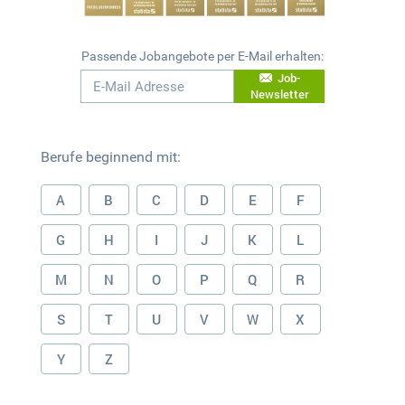
Passende Jobangebote per E-Mail erhalten:
Job-
Newsletter
Berufe beginnend mit:
A
B
C
D
E
F
G
H
I
J
K
L
M
N
O
P
Q
R
S
T
U
V
W
X
Y
Z