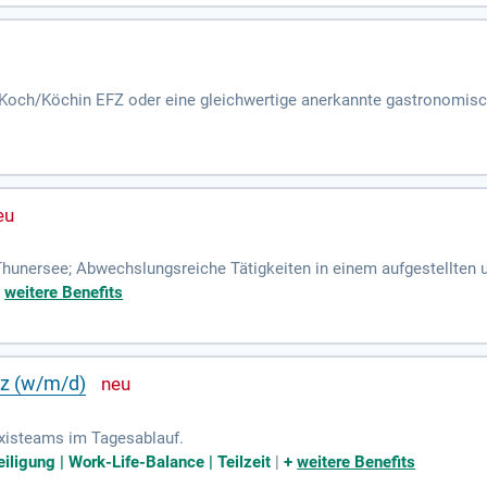
Koch/Köchin EFZ oder eine gleichwertige anerkannte gastronomisc
r im Bereich Küchenmanagement von Vorteil; Mehrjährige Berufser
m Thunersee; Abwechslungsreiche Tätigkeiten in einem aufgestellten
den 3-Sterne-Superior-Betrieb; Dienste ohne Zimmerstunde und zuv
+
weitere Benefits
nz (w/m/d)
xisteams im Tagesablauf.
iligung | Work-Life-Balance | Teilzeit
|
+
weitere Benefits