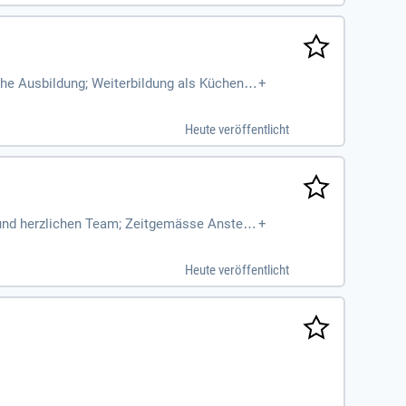
he Ausbildung; Weiterbildung als Küchenc
+
fahrung in der gehobenen
Heute veröffentlicht
 und herzlichen Team; Zeitgemässe Anstellu
+
erlässige Arbeitsplanung
Heute veröffentlicht