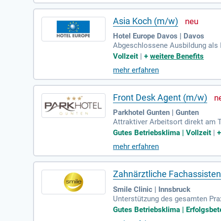
Asia Koch (m/w)
Hotel Europe Davos | Davos
Abgeschlossene Ausbildung als 
hef:in, Chefkoch/Chefköchin ode
Vollzeit
|
+
weitere Benefits
mehr erfahren
Front Desk Agent (m/w)
Parkhotel Gunten | Gunten
Attraktiver Arbeitsort direkt a
ngsbedingungen bei einem führen
Gutes Betriebsklima | Vollzeit
|
mehr erfahren
Zahnärztliche Fachassiste
Smile Clinic | Innsbruck
Unterstützung des gesamten Pra
Gutes Betriebsklima | Erfolgsbete