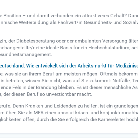
 Position – und damit verbunden ein attraktiveres Gehalt? Dann
nische Weiterbildung als Fachwirt/in Gesundheits- und Sozia
n, der Diabetesberatung oder der ambulanten Versorgung ältere
Fachangestellte/r eine ideale Basis für ein Hochschulstudium, sei
Gesundheitsmanagement.
Deutschland: Wie entwickelt sich der Arbeitsmarkt für Medizini
te, was sie an ihrem Beruf am meisten mögen. Oftmals bekommen
s betreten, wissen Sie nicht, was auf Sie zukommt: Notfälle, Te
hende Fels in der Brandung bleiben. Es ist dieser menschliche 
, der diesen Beruf so unverzichtbar macht.
berufe. Denn Kranken und Leidenden zu helfen, ist ein grundlegen
m üben Sie als MFA einen absolut krisen- und konjunkturunabhä
chkeiten offen, durch die Sie erfolgreich die Karriereleiter hoch