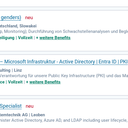
l genders)
tschland, Slowakei
p, Monitoring); Durchführung von Schwachstellenanalysen und Begle
her Anforderungen (z. B.
iligung | Vollzeit
|
+
weitere Benefits
icrosoft Infrastruktur - Active Directory | Entra ID | PKI
ting | Linz
rantwortung für unsere Public Key Infrastructure (PKI) und das Ma
ng, Implementierung und Erneuerung von Zertifikatslösungen sowie 
ce | Vollzeit
|
+
weitere Benefits
 Specialist
temtechnik AG | Leoben
ter Active Directory, Azure AD, and LDAP including user lifecycle,
and role-based access control (RBAC); Manage authentication mech