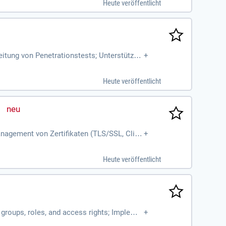
Heute veröffentlicht
itung von Penetrationstests; Unterstützun
+
Heute veröffentlicht
nagement von Zertifikaten (TLS/SSL, Clien
+
Automatisierung entsprechender
Heute veröffentlicht
 groups, roles, and access rights; Impleme
+
anisms such as MFA