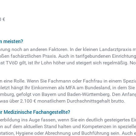
0 €
m meisten?
hrung noch an anderen Faktoren. In der kleinen Landarztpraxis 
 großen fachärztlichen Praxis. Auch in tarifgebundenen Einrichtun
st TVöD gilt, ist Ihr Lohn höher und steigert sich regelmäßig. No
tion eine Rolle. Wenn Sie Fachmann oder Fachfrau in einem Spezia
zuletzt hängt Ihr Einkommen als MFA am Bundesland, in dem Sie 
 Hamburg, gefolgt von Bayern und Baden-Württemberg. Den Anfa
was über 2.100 € monatlichem Durchschnittsgehalt brutto.
ür Medizinische Fachangestellte?
terbildung ins Auge fassen, wenn Sie ein deutlich gesteigertes 
sen auf dem aktuellen Stand halten und Kompetenzen in spezie
ation, Hygiene oder Abrechnung und Buchführung sein. Auch ei