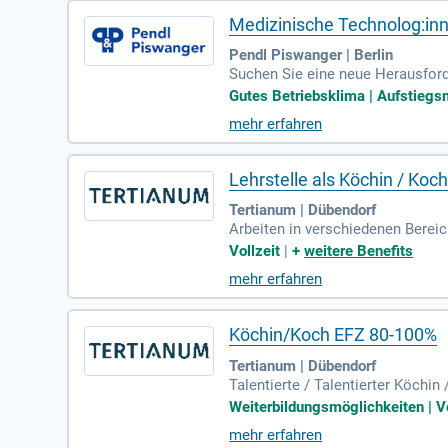
Medizinische Technolog:in
Pendl Piswanger | Berlin
Suchen Sie eine neue Herausford
tiven Umfeld und gestalten Sie Ih
Gutes Betriebsklima | Aufstiegsm
mehr erfahren
Lehrstelle als Köchin / Koc
Tertianum | Dübendorf
Arbeiten in verschiedenen Bereic
sind; Sorgfalt und Sauberkeit: H
Vollzeit
|
+
weitere Benefits
mehr erfahren
Köchin/Koch EFZ 80-100%
Tertianum | Dübendorf
Talentierte / Talentierter Köchin
Weiterbildungsmöglichkeiten | Vo
mehr erfahren