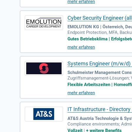
mehr erfahren
Cyber Security Engineer (al
EMOLUTION KG | Österreich, Deu
Endpoint Protection, MFA, Backu
g bei der Einhaltung regulatorisc
Gutes Betriebsklima | Erfolgsbete
mehr erfahren
Systems Engineer (m/w/d) – M
Schulmeister Management Consul
Zugriffsmanagement-Lösungen; Ve
t- und Serverzertifikate); Planu
Flexible Arbeitszeiten | Homeoffi
mehr erfahren
IT Infrastructure - Directory
AT&S Austria Technologie & Sys
Compliance environments; Adminis
nt and enforce least-privilege 
Vollzeit
|
+
weitere Benefits