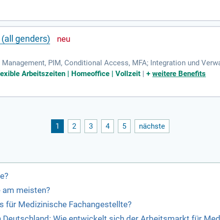
 (all genders)
s Management, PIM, Conditional Access, MFA; Integration und Ver
erwaltung und Weiterentwicklung von M365 (Share Point, Teams, )
exible Arbeitszeiten | Homeoffice | Vollzeit
|
+
weitere Benefits
1
2
3
4
5
nächste
te?
e am meisten?
s für Medizinische Fachangestellte?
n Deutschland: Wie entwickelt sich der Arbeitsmarkt für Me