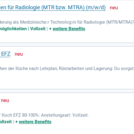
nen für Radiologie (MTR bzw. MTRA) (m/w/d)
erung als Medizinische:r Technolog:in für Radiologie (MTR/MTRA)? 
re berufliche Zukunft aktiv mit!
öglichkeiten | Vollzeit
|
+
weitere Benefits
h EFZ
hen der Küche nach Lehrplan; Rüstarbeiten und Lagerung: Du sorgst d
ygiene ist besonders wichtig, bei uns lernst du die HACCP-Verordnu
 / Koch EFZ 80-100%: Anstellungsart: Vollzeit.
llzeit
|
+
weitere Benefits