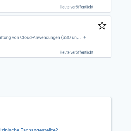
Heute veröffentlicht
waltung von Cloud-Anwendungen (SSO und U
+
; Change Management im M365
Heute veröffentlicht
dizinische Fachangestellte?