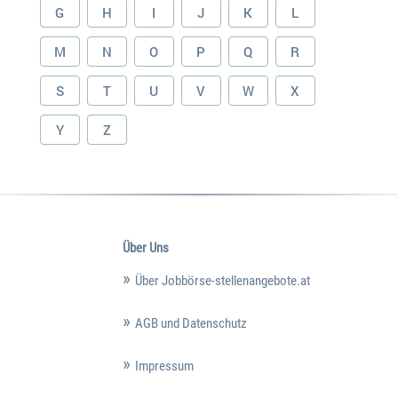
G
H
I
J
K
L
M
N
O
P
Q
R
S
T
U
V
W
X
Y
Z
Über Uns
Über Jobbörse-stellenangebote.at
AGB und Datenschutz
Impressum