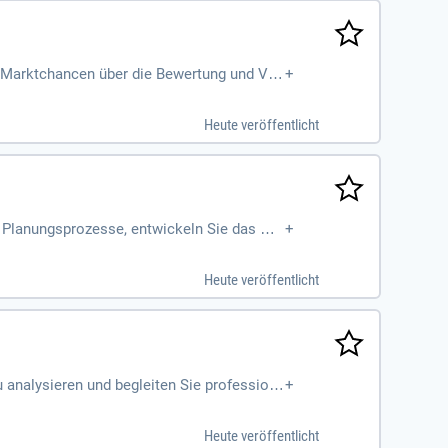
er Marktchancen über die Bewertung und Ver
+
Heute veröffentlicht
d Planungsprozesse, entwickeln Sie das Ma
+
nd Compliance. Bewerben Sie sich jetzt!
Heute veröffentlicht
u analysieren und begleiten Sie profession
+
Heute veröffentlicht