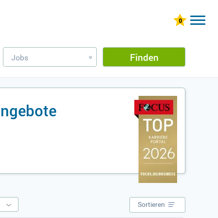
Finden
Jobs
»
nangebote
e
Sortieren