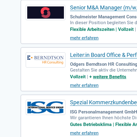
Senior M&A Manager (m/w
Schulmeister Management Consul
In dieser Position begleiten Sie
handlung bis hin zum erfolgreic
Flexible Arbeitszeiten | Vollzeit
mehr erfahren
Leiter:in Board Office & 
Odgers Berndtson HR Consultin
Gestalten Sie aktiv die Unterne
nagement-Reporting weiter und l
Vollzeit
|
+
weitere Benefits
mehr erfahren
Spezial Kommerzkundenbet
ISG Personalmanagement GmbH |
Wir garantieren Ihnen höchste Di
all durch den Bewerbungsprozess.
Gutes Betriebsklima | Flexible Ar
mehr erfahren