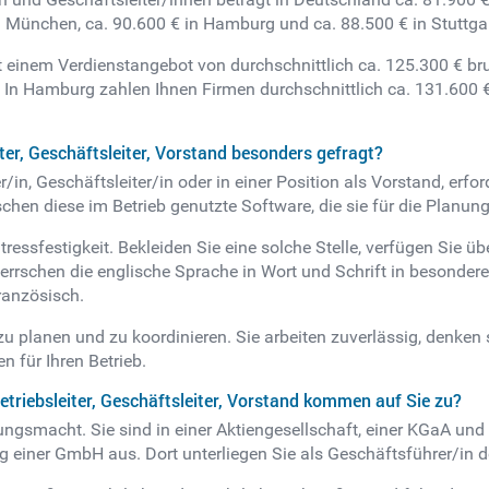
in München, ca. 90.600 € in Hamburg und ca. 88.500 € in Stuttga
t einem Verdienstangebot von durchschnittlich ca. 125.300 € b
 In Hamburg zahlen Ihnen Firmen durchschnittlich ca. 131.600 € 
ter, Geschäftsleiter, Vorstand besonders gefragt?
er/in, Geschäftsleiter/in oder in einer Position als Vorstand, e
hen diese im Betrieb genutzte Software, die sie für die Planung
ressfestigkeit. Bekleiden Sie eine solche Stelle, verfügen Sie
errschen die englische Sprache in Wort und Schrift in besond
ranzösisch.
 zu planen und zu koordinieren. Sie arbeiten zuverlässig, denken
n für Ihren Betrieb.
triebsleiter, Geschäftsleiter, Vorstand kommen auf Sie zu?
itungsmacht. Sie sind in einer Aktiengesellschaft, einer KGaA un
ung einer GmbH aus. Dort unterliegen Sie als Geschäftsführer/in