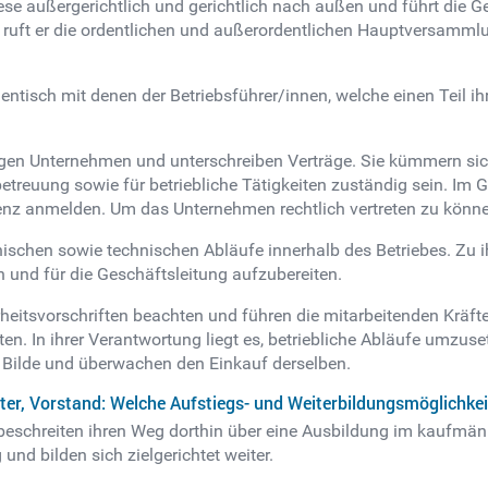
 diese außergerichtlich und gerichtlich nach außen und führt die
ft er die ordentlichen und außerordentlichen Hauptversammlung
ntisch mit denen der Betriebsführer/innen, welche einen Teil ihr
iligen Unternehmen und unterschreiben Verträge. Sie kümmern si
treuung sowie für betriebliche Tätigkeiten zuständig sein. Im 
enz anmelden. Um das Unternehmen rechtlich vertreten zu könne
ischen sowie technischen Abläufe innerhalb des Betriebes. Zu i
n und für die Geschäftsleitung aufzubereiten.
herheitsvorschriften beachten und führen die mitarbeitenden Krä
ten. In ihrer Verantwortung liegt es, betriebliche Abläufe umzuse
Bilde und überwachen den Einkauf derselben.
eiter, Vorstand: Welche Aufstiegs- und Weiterbildungsmöglichkei
n beschreiten ihren Weg dorthin über eine Ausbildung im kaufmä
nd bilden sich zielgerichtet weiter.