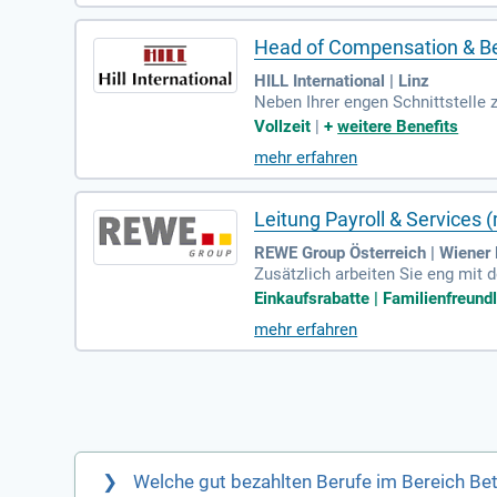
Head of Compensation & Be
HILL International | Linz
Neben Ihrer engen Schnittstelle 
xternen Rechts- und Steuerberat
Vollzeit
|
+
weitere Benefits
mehr erfahren
Leitung Payroll & Services 
REWE Group Österreich | Wiener
Zusätzlich arbeiten Sie eng mit 
T, dem Betriebsrat, Behörden, I
Einkaufsrabatte | Familienfreundl
mehr erfahren
Welche gut bezahlten Berufe im Bereich Betr