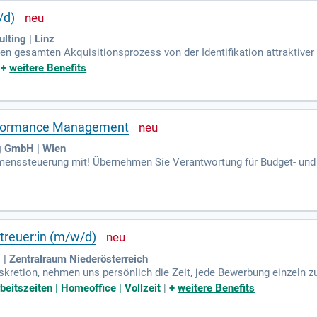
/d)
ting | Linz
 den gesamten Akquisitionsprozess von der Identifikation attraktiv
hen Abschluss.
|
+
weitere Benefits
Performance Management
g GmbH | Wien
hmenssteuerung mit! Übernehmen Sie Verantwortung für Budget- un
eiten Sie transformative Projekte zur Optimierung von Governance u
reuer:in (m/w/d)
 Zentralraum Niederösterreich
skretion, nehmen uns persönlich die Zeit, jede Bewerbung einzeln z
 Let's go!
beitszeiten | Homeoffice | Vollzeit
|
+
weitere Benefits