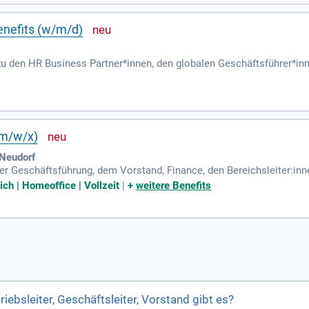
nefits (w/m/d)
zu den HR Business Partner*innen, den globalen Geschäftsführer*in
*innen international zusammen.
(m/w/x)
 Neudorf
der Geschäftsführung, dem Vorstand, Finance, den Bereichsleiter:inne
nteressenvertretungen sowie internen und externen Prüfstellen zusa
ich | Homeoffice | Vollzeit
|
+
weitere Benefits
iebsleiter, Geschäftsleiter, Vorstand gibt es?