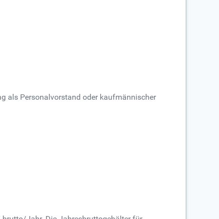
lung als Personalvorstand oder kaufmännischer
 brutto/Jahr. Die Jahresbruttogehälter für