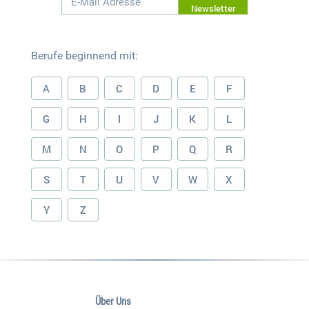
Newsletter
Berufe beginnend mit:
A
B
C
D
E
F
G
H
I
J
K
L
M
N
O
P
Q
R
S
T
U
V
W
X
Y
Z
Über Uns