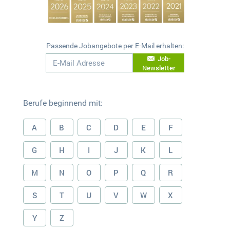
Passende Jobangebote per E-Mail erhalten:
Job-
Newsletter
Berufe beginnend mit:
A
B
C
D
E
F
G
H
I
J
K
L
M
N
O
P
Q
R
S
T
U
V
W
X
Y
Z