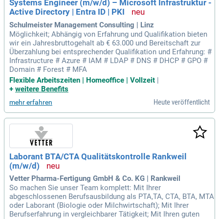
Systems Engineer (m/w/d) – Microsoft Infrastruktur -
Active Directory | Entra ID | PKI
Schulmeister Management Consulting | Linz
Möglichkeit; Abhängig von Erfahrung und Qualifikation bieten
wir ein Jahresbruttogehalt ab € 63.000 und Bereitschaft zur
Überzahlung bei entsprechender Qualifikation und Erfahrung: #
Infrastructure # Azure # IAM # LDAP # DNS # DHCP # GPO #
Domain # Forest # MFA
Flexible Arbeitszeiten | Homeoffice | Vollzeit
|
+
weitere Benefits
Heute veröffentlicht
mehr erfahren
Laborant BTA/CTA Qualitätskontrolle Rankweil
(m/w/d)
Vetter Pharma-Fertigung GmbH & Co. KG | Rankweil
So machen Sie unser Team komplett: Mit Ihrer
abgeschlossenen Berufsausbildung als PTA,TA, CTA, BTA, MTA
oder Laborant (Biologie oder Milchwirtschaft); Mit Ihrer
Berufserfahrung in vergleichbarer Tätigkeit; Mit Ihren guten