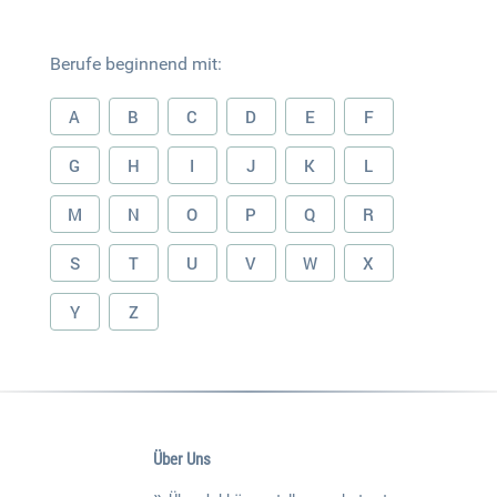
Berufe beginnend mit:
A
B
C
D
E
F
G
H
I
J
K
L
M
N
O
P
Q
R
S
T
U
V
W
X
Y
Z
Über Uns