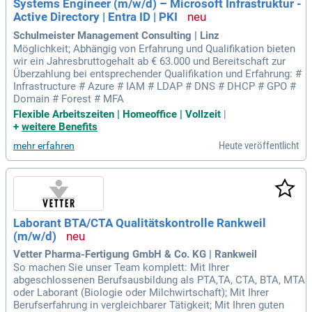
Systems Engineer (m/w/d) – Microsoft Infrastruktur -
Active Directory | Entra ID | PKI
Schulmeister Management Consulting | Linz
Möglichkeit; Abhängig von Erfahrung und Qualifikation bieten
wir ein Jahresbruttogehalt ab € 63.000 und Bereitschaft zur
Überzahlung bei entsprechender Qualifikation und Erfahrung: #
Infrastructure # Azure # IAM # LDAP # DNS # DHCP # GPO #
Domain # Forest # MFA
Flexible Arbeitszeiten | Homeoffice | Vollzeit
|
+
weitere Benefits
Heute veröffentlicht
mehr erfahren
Laborant BTA/CTA Qualitätskontrolle Rankweil
(m/w/d)
Vetter Pharma-Fertigung GmbH & Co. KG | Rankweil
So machen Sie unser Team komplett: Mit Ihrer
abgeschlossenen Berufsausbildung als PTA,TA, CTA, BTA, MTA
oder Laborant (Biologie oder Milchwirtschaft); Mit Ihrer
Berufserfahrung in vergleichbarer Tätigkeit; Mit Ihren guten