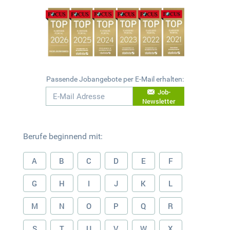
Passende Jobangebote per E-Mail erhalten:
Job-
Newsletter
Berufe beginnend mit:
A
B
C
D
E
F
G
H
I
J
K
L
M
N
O
P
Q
R
S
T
U
V
W
X