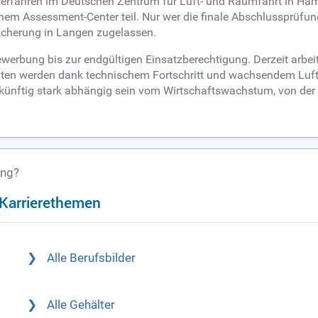
erfahren im Deutschen Zentrum für Luft- und Raumfahrt in Hamb
nem Assessment-Center teil. Nur wer die finale Abschlussprüfun
cherung in Langen zugelassen.
ewerbung bis zur endgültigen Einsatzberechtigung. Derzeit arbei
chten werden dank technischem Fortschritt und wachsendem Luf
zukünftig stark abhängig sein vom Wirtschaftswachstum, von der
ung?
n Karrierethemen
Alle Berufsbilder
Alle Gehälter