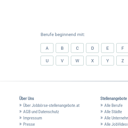
Berufe beginnend mit:
A
B
C
D
E
F
U
V
W
X
Y
Z
Über Uns
Stellenangebote
Über Jobbörse-stellenangebote.at
Alle Berufe
AGB und Datenschutz
Alle Städte
Impressum
Alle Unterne
Presse
Alle JobVideo