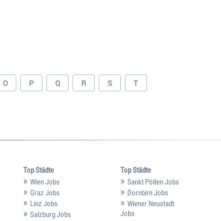
O
P
Q
R
S
T
Top Städte
Top Städte
Wien Jobs
Sankt Pölten Jobs
Graz Jobs
Dornbirn Jobs
Linz Jobs
Wiener Neustadt
Jobs
Salzburg Jobs