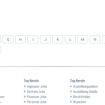
G
H
I
J
K
L
M
N
Top Berufe
Top Berufe
Ingenieur Jobs
Ausbildungsplätze
Vertrieb Jobs
Ausbildung Städte
hmen
Finanzen Jobs
Berufsfelder
s
Personal Jobs
Branchen