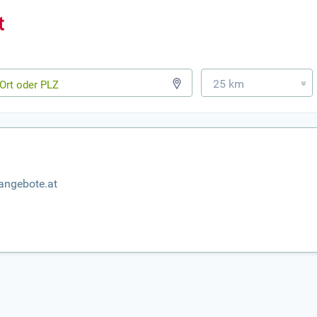
25 km
»
nangebote.at