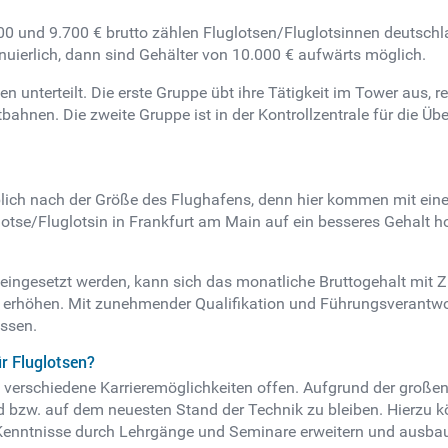
00 und 9.700 € brutto zählen Fluglotsen/Fluglotsinnen deutsc
nuierlich, dann sind Gehälter von 10.000 € aufwärts möglich.
n unterteilt. Die erste Gruppe übt ihre Tätigkeit im Tower aus, 
artbahnen. Die zweite Gruppe ist in der Kontrollzentrale für die 
lich nach der Größe des Flughafens, denn hier kommen mit ein
uglotse/Fluglotsin in Frankfurt am Main auf ein besseres Gehalt 
 eingesetzt werden, kann sich das monatliche Bruttogehalt mit 
erhöhen. Mit zunehmender Qualifikation und Führungsverantwort
ssen.
r Fluglotsen?
 verschiedene Karrieremöglichkeiten offen. Aufgrund der großen
 bzw. auf dem neuesten Stand der Technik zu bleiben. Hierzu 
Kenntnisse durch Lehrgänge und Seminare erweitern und ausba