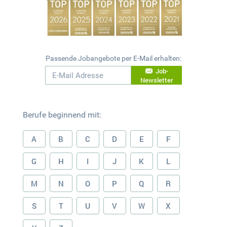
Passende Jobangebote per E-Mail erhalten:
Job-
Newsletter
Berufe beginnend mit:
A
B
C
D
E
F
G
H
I
J
K
L
M
N
O
P
Q
R
S
T
U
V
W
X