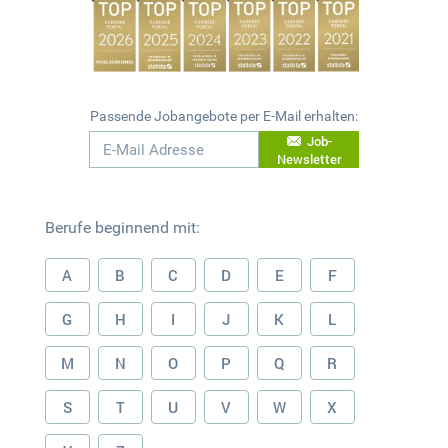
Passende Jobangebote per E-Mail erhalten:
Job-
Newsletter
Berufe beginnend mit:
A
B
C
D
E
F
G
H
I
J
K
L
M
N
O
P
Q
R
S
T
U
V
W
X