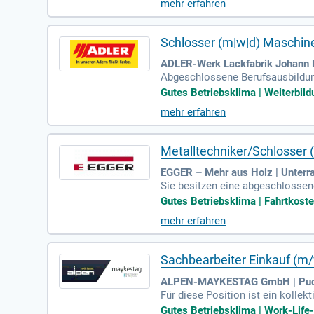
mehr erfahren
Schlosser (m|w|d) Maschine
ADLER-Werk Lackfabrik Johann 
Abgeschlossene Berufsausbildung 
rufserfahrung in einem Metallbe
Gutes Betriebsklima | Weiterbild
mehr erfahren
Metalltechniker/Schlosser
EGGER – Mehr aus Holz | Unterr
Sie besitzen eine abgeschlossene
ngen mindestens fünf Jahre Beru
Gutes Betriebsklima | Fahrtkoste
mehr erfahren
Sachbearbeiter Einkauf (m
ALPEN-MAYKESTAG GmbH | Puch
Für diese Position ist ein kollek
ndustrie vorgesehen, das tatsäch
Gutes Betriebsklima | Work-Life-B