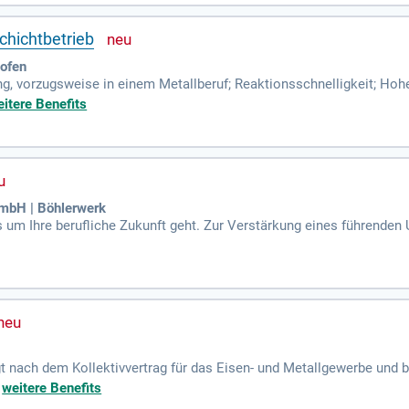
chichtbetrieb
hofen
, vorzugsweise in einem Metallberuf; Reaktionsschnelligkeit; Hohe 
Verantwortungsbewusstsein; Stapler- und Kranschein oder die Bereit
itere Benefits
GmbH | Böhlerwerk
s um Ihre berufliche Zukunft geht. Zur Verstärkung eines führenden 
H als Maschinenbediener/-in zum ehestmöglichen Eintritt.
t nach dem Kollektivvertrag für das Eisen- und Metallgewerbe und 
 Haben wir dein Interesse geweckt?
+
weitere Benefits