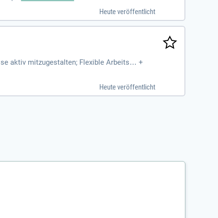
Heute veröffentlicht
 aktiv mitzugestalten; Flexible Arbeitsze
+
rtrag für das eisen- und metallverarbeitend
Heute veröffentlicht