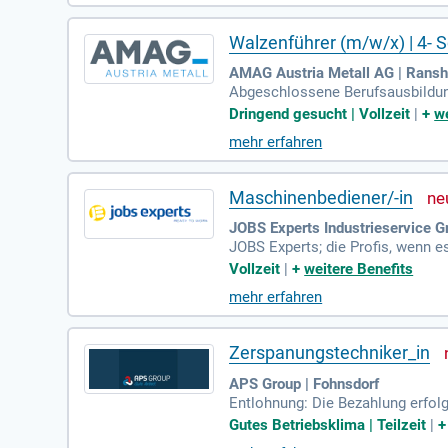
Walzenführer (m/w/x) | 4- S
AMAG Austria Metall AG | Rans
Abgeschlossene Berufsausbildung
e; Ausgeprägtes Qualitäts- und 
Dringend gesucht | Vollzeit
|
+
we
mehr erfahren
Maschinenbediener/-in
JOBS Experts Industrieservice 
JOBS Experts; die Profis, wenn e
tz in Böhlerwerk suchen wir DIC
Vollzeit
|
+
weitere Benefits
mehr erfahren
Zerspanungstechniker_in
APS Group | Fohnsdorf
Entlohnung: Die Bezahlung erfolg
onat (Vollzeit 38,5 Std./Woche);
Gutes Betriebsklima | Teilzeit
|