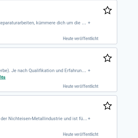
eparaturarbeiten, kümmere dich um die Ba
+
ielseitiges Aufgabengebiet!
Heute veröffentlicht
rbe). Je nach Qualifikation und Erfahrung i
+
its
Heute veröffentlicht
er Nichteisen-Metallindustrie und ist für
+
Heute veröffentlicht