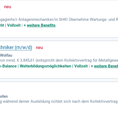
K
ngagierte/r Anlagenmechaniker/in SHK! Übernehme Wartungs- und R
eothermische Anlagen. Bei uns erwartet dich ein spannendes und v
t | Vollzeit
|
+
weitere Benefits
chniker (m/w/d)
 Wolfau
on mind. € 3.845,61 (entspricht dem Kollektivvertrag für Metallgewe
fe-Balance | Weiterbildungsmöglichkeiten | Vollzeit
|
+
weitere Benef
hofen
 während deiner Ausbildung richtet sich nach dem Kollektivvertrag d
 Vergütung (Brutto, pro Monat) variiert je nach Lehrjahr. 1.