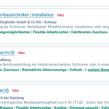
nbautechniker | Installateur
Berghofer GmbH & Co KG | Schwaz
als Schlosser, Metallbauer, Metalltechniker, Installateur oder verg
ruf vorzugsweise im Bereich von Industrieanlagen; Erfahrung im Um
ungsmöglichkeiten | Flexible Arbeitszeiten | Fahrtkosten-Zuschuss |
 (w/m/d)
adlberg
 Berufsausbildung als Industriemechaniker, Schlosser oder in einem
fserfahrung, idealerweise in der Instandhaltung von Produktionsan
n-Zuschuss | Betriebliche Altersvorsorge | Vollzeit
|
+
weitere Bene
/w/d)
 bei Salzburg
tivvertragliches Mindestjahresgehalt von € 42.771,82 ‐ brutto (bei Vo
liche Gehaltspaket berücksichtigt zusätzlich Berufserfahrung und Qu
alance | Flexible Arbeitszeiten | Kantine | Dringend gesucht | Vollz