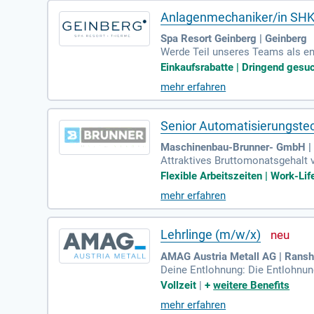
Anlagenmechaniker/in SH
Spa Resort Geinberg | Geinberg
Werde Teil unseres Teams als e
dewassertechnik und überwache g
Einkaufsrabatte | Dringend gesuch
mehr erfahren
Senior Automatisierungste
Maschinenbau-Brunner- GmbH |
Attraktives Bruttomonatsgehalt v
st eine Überzahlung möglich.
Flexible Arbeitszeiten | Work-Li
mehr erfahren
Lehrlinge (m/w/x)
AMAG Austria Metall AG | Rans
Deine Entlohnung: Die Entlohnung
alle unsere Lehrberufe gleich. Die
Vollzeit
|
+
weitere Benefits
mehr erfahren