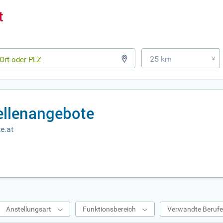
25 km
»
ellenangebote
e.at
Anstellungsart
Funktionsbereich
Verwandte Beruf