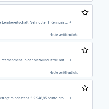
Lernbereitschaft; Sehr gute IT Kenntniss
+
schaft diese abzulegen
Heute veröffentlicht
Unternehmens in der Metallindustrie mit Si
+
Heute veröffentlicht
beträgt mindestens € 2.948,85 brutto pro M
+