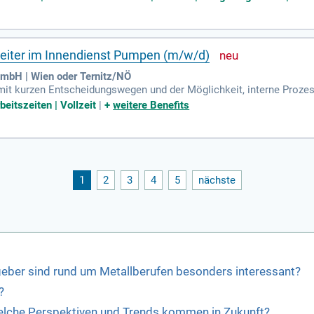
beiter im Innendienst Pumpen (m/w/d)
GmbH | Wien oder Ternitz/NÖ
it kurzen Entscheidungswegen und der Möglichkeit, interne Prozesse
 eine attraktive Vergütung (für diese Position ist gemäß Kollektivve
beitszeiten | Vollzeit
|
+
weitere Benefits
1
2
3
4
5
nächste
eber sind rund um Metallberufen besonders interessant?
?
 Welche Perspektiven und Trends kommen in Zukunft?