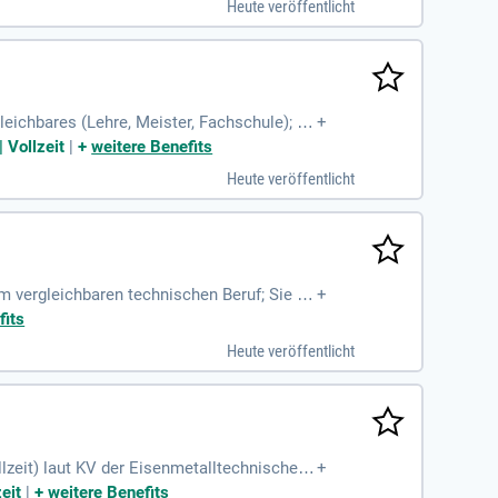
Heute veröffentlicht
leichbares (Lehre, Meister, Fachschule); Be
+
gang mit verschiedenen
 Vollzeit
|
+
weitere Benefits
Heute veröffentlicht
 vergleichbaren technischen Beruf; Sie bri
+
lagen oder im Anlagenbau
fits
Heute veröffentlicht
llzeit) laut KV der Eisenmetalltechnischen I
+
alifikation
eit
|
+
weitere Benefits