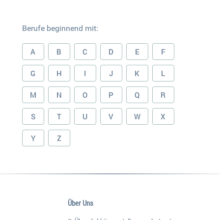
Berufe beginnend mit:
A
B
C
D
E
F
G
H
I
J
K
L
M
N
O
P
Q
R
S
T
U
V
W
X
Y
Z
Über Uns