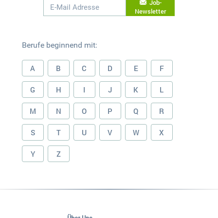
Job-
Newsletter
Berufe beginnend mit:
A
B
C
D
E
F
G
H
I
J
K
L
M
N
O
P
Q
R
S
T
U
V
W
X
Y
Z