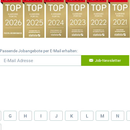
Passende Jobangebote per E-Mail erhalten:
Job-Newsletter
G
H
I
J
K
L
M
N