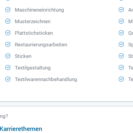
Maschineneinrichtung
An
Musterzeichnen
M
Plattstichsticken
Qu
Restaurierungsarbeiten
Sp
Sticken
St
Textilgestaltung
Te
Textilwarennachbehandlung
T
ung?
n Karrierethemen