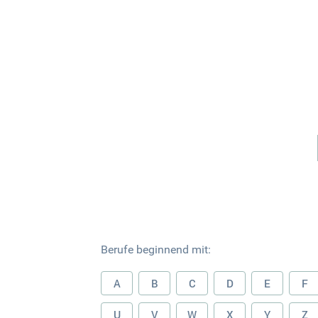
Berufe beginnend mit:
A
B
C
D
E
F
U
V
W
X
Y
Z