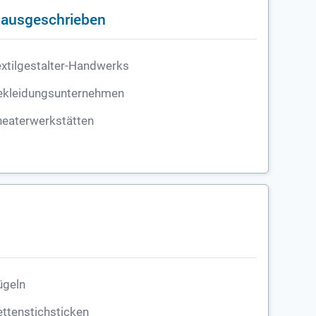
n ausgeschrieben
xtilgestalter-Handwerks
ekleidungsunternehmen
heaterwerkstätten
ügeln
ttenstichsticken