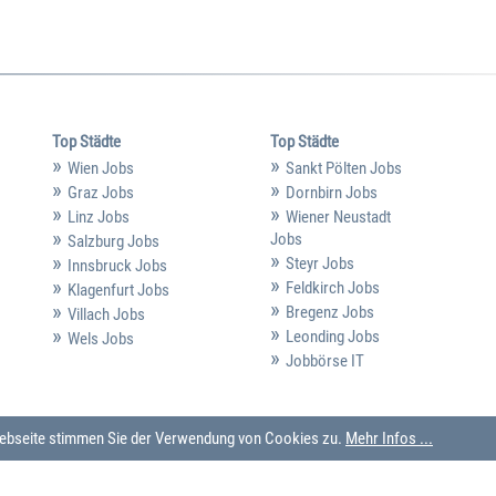
Top Städte
Top Städte
Wien Jobs
Sankt Pölten Jobs
Graz Jobs
Dornbirn Jobs
Linz Jobs
Wiener Neustadt
Jobs
Salzburg Jobs
Steyr Jobs
Innsbruck Jobs
Feldkirch Jobs
Klagenfurt Jobs
Bregenz Jobs
Villach Jobs
Leonding Jobs
Wels Jobs
Jobbörse IT
 Webseite stimmen Sie der Verwendung von Cookies zu.
Mehr Infos ...