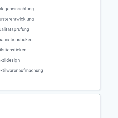
lageneinrichtung
usterentwicklung
alitätsprüfung
annstichsticken
ilstichsticken
xtildesign
extilwarenaufmachung