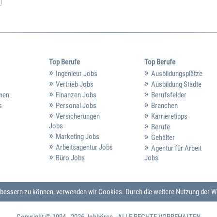
Top Berufe
Top Berufe
Ingenieur Jobs
Ausbildungsplätze
Vertrieb Jobs
Ausbildung Städte
hmen
Finanzen Jobs
Berufsfelder
s
Personal Jobs
Branchen
Versicherungen
Karrieretipps
Jobs
Berufe
Marketing Jobs
Gehälter
Arbeitsagentur Jobs
Agentur für Arbeit
Büro Jobs
Jobs
verbessern zu können, verwenden wir Cookies. Durch die weitere Nutzung der
Copyright © 1994 - 2026
Jobbörse
- ALLE RECHTE VORBEHALTEN