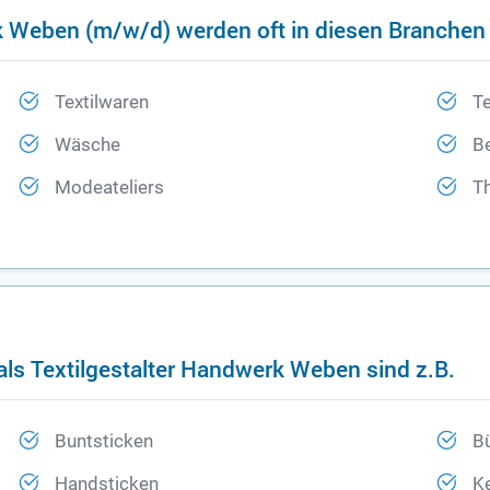
rk Weben (m/w/d) werden oft in diesen Branche
Textilwaren
Te
Wäsche
B
Modeateliers
T
als Textilgestalter Handwerk Weben sind z.B.
Buntsticken
B
Handsticken
Ke