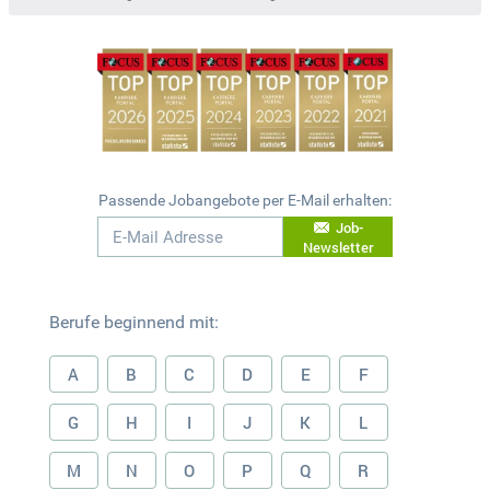
Passende Jobangebote per E-Mail erhalten:
Job-
Newsletter
Berufe beginnend mit:
A
B
C
D
E
F
G
H
I
J
K
L
M
N
O
P
Q
R