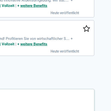
und innovative Arbeitsumgebung. Wir suche
+
nung, Konfiguration und Wartung unserer N
 Vollzeit
|
+
weitere Benefits
hhaltige Entwicklung. Bewerben Sie sich,
Heute veröffentlicht
vierten Team bei und gestalten Sie die Zuk
! Profitieren Sie von wirtschaftlicher Sta
+
e Kundenbeziehungen in den Fokus unserer
 Vollzeit
|
+
weitere Benefits
Heute veröffentlicht