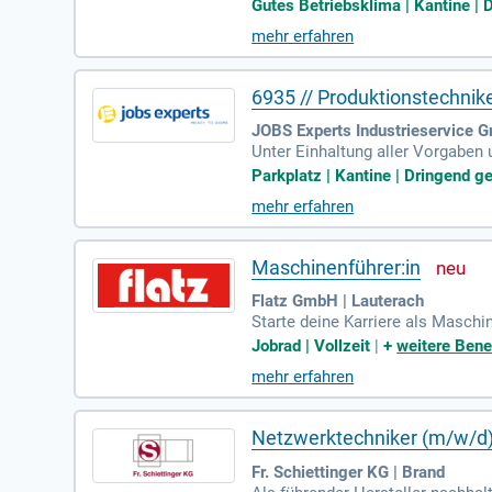
chwertiger Wellpappenverpackung
Gutes Betriebsklima | Kantine | 
mehr erfahren
6935 // Produktionstechnik
JOBS Experts Industrieservice 
Unter Einhaltung aller Vorgaben 
ntinuierlichen Zusammenarbeit b
Parkplatz | Kantine | Dringend ge
mehr erfahren
Maschinenführer:in
Flatz GmbH | Lauterach
Starte deine Karriere als Maschi
ukte sicherzustellen. Werde Tei
Jobrad | Vollzeit
|
+
weitere Bene
mehr erfahren
Netzwerktechniker (m/w/d
Fr. Schiettinger KG | Brand