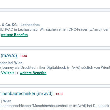
& Co. KG. | Lechaschau
MULTIVAC in Lechaschau! Wir suchen einen CNC-Fräser (w/m/d), der
 bedient. Werden Sie Teil unseres innovativen Teams!
+
weitere Benefits
k (m/w/d)
Baden bei Wien
e journey als Drucktechniker Digitaldruck (m/w/d) südlich von Wien
tragsabwicklung und führen Sie sorgfältige Qualitätskontrollen durch
 Vollzeit
|
+
weitere Benefits
inenbautechniker (m/w/d)
| Wien
Maschinenschlosser/Maschinenbautechniker (m/w/d) bei Dunapack P