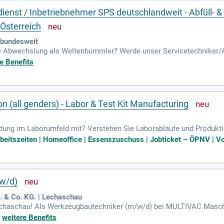
ienst / Inbetriebnehmer SPS deutschlandweit - Abfüll- 
Österreich
 bundesweit
 die Abwechslung als Weltenbummler? Werde unser Servicetechniker
sterreich! Du übernimmst die Inbetriebnahme und Wartung komplex
e Benefits
grammierung von Steuerungssystemen und die Prozessoptimierung v
ung und Reisebereitschaft ein. Genieße Sicherheit und Privilegien b
on (all genders) - Labor & Test Kit Manufacturing
ildung im Laborumfeld mit? Verstehen Sie Laborabläufe und Produkt
insbesondere Word und Excel, und bewerben Sie sich bei uns!
rbeitszeiten | Homeoffice | Essenszuschuss | Jobticket – ÖPNV | Vo
w/d)
& Co. KG. | Lechaschau
echaschau! Als Werkzeugbautechniker (m/w/d) bei MULTIVAC Masch
hichtbetrieb ein. Nutzen Sie Ihre Fachkenntnisse in einer spanne
+
weitere Benefits