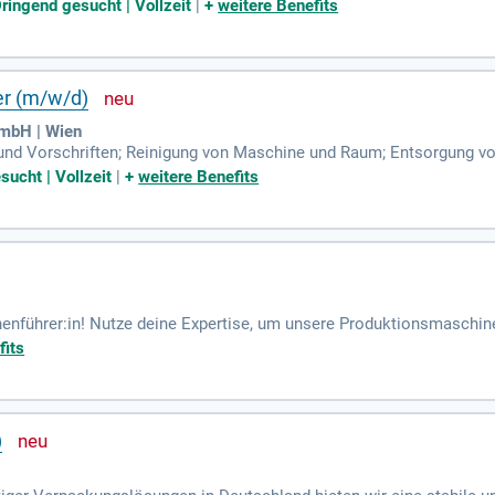
en aus überwiegend recyceltem Papier. Gestalten Sie innovative L
Dringend gesucht | Vollzeit
|
+
weitere Benefits
er (m/w/d)
GmbH | Wien
und Vorschriften; Reinigung von Maschine und Raum; Entsorgung von
ei der Prozessoptimierung sowie bei Projekten; Meldung von Betr
sucht | Vollzeit
|
+
weitere Benefits
nenführer:in! Nutze deine Expertise, um unsere Produktionsmaschine
l unseres dynamischen Teams und gestalte die Zukunft der Produktio
fits
)