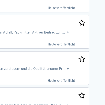
ösungen in einem nachhaltigen Umfeld!
Heute veröffentlicht
 Abfall/Packmittel; Aktiver Beitrag zur ko
+
iebsstörungen, Zusammenarbeit
Heute veröffentlicht
n zu steuern und die Qualität unserer Prod
+
n mit uns!
Heute veröffentlicht