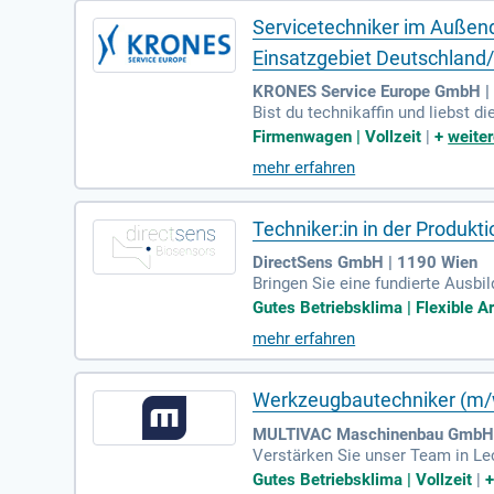
Servicetechniker im Außend
Einsatzgebiet Deutschland/
KRONES Service Europe GmbH |
Bist du technikaffin und liebst
ßendienst für Deutschland und Ö
Firmenwagen | Vollzeit
|
+
weiter
Aufgaben umfassen auch die Pro
mehr erfahren
mit einer qualifizierten Ausbild
bhängig arbeitest!
Techniker:in in der Produkti
DirectSens GmbH | 1190 Wien
Bringen Sie eine fundierte Ausb
eiten im Umgang mit MS Office, 
Gutes Betriebsklima | Flexible A
mehr erfahren
Werkzeugbautechniker (m/
MULTIVAC Maschinenbau GmbH. 
Verstärken Sie unser Team in L
ordinatenschleifmaschinen im Sc
Gutes Betriebsklima | Vollzeit
|