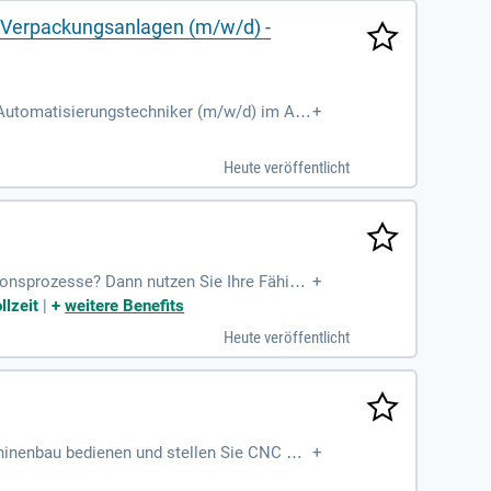
& Verpackungsanlagen (m/w/d) -
/Automatisierungstechniker (m/w/d) im Au
+
er Abfüll- und Verpackungsanlagen. Deine
or Ort. Bring deine Technikbegeisterung
Heute veröffentlicht
eim Weltmarktführer, während du wohnortuna
ionsprozesse? Dann nutzen Sie Ihre Fähigk
+
llzeit
|
+
weitere Benefits
Heute veröffentlicht
inenbau bedienen und stellen Sie CNC Ko
+
nden Umgebung!