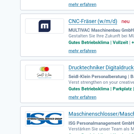
mehr erfahren
CNC-Fräser (w/m/d)
MULTIVAC Maschinenbau GmbH. 
Gestalten Sie Ihre Zukunft bei 
Siemenssteuerung einrichtet und
Gutes Betriebsklima | Vollzeit
|
mehr erfahren
Drucktechniker Digitaldruc
Seidl-Klein Personalberatung | 
Verst strengthen on your creativ
rantieren Sie termingerechte Auf
Gutes Betriebsklima | Parkplatz |
mehr erfahren
Maschinenschlosser/Masch
ISG Personalmanagement GmbH 
Verstärken Sie unser Team als 