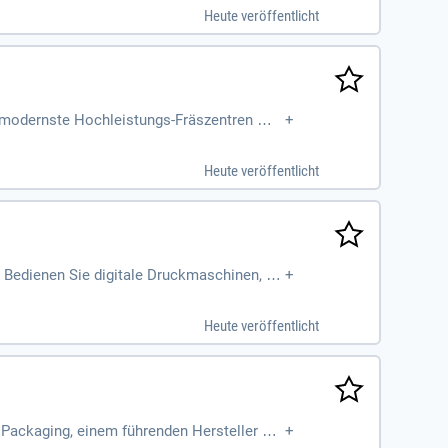
Heute veröffentlicht
 modernste Hochleistungs-Fräszentren mit
+
Heute veröffentlicht
! Bedienen Sie digitale Druckmaschinen, ga
+
. Bewerben Sie sich jetzt!
Heute veröffentlicht
ackaging, einem führenden Hersteller ho
+