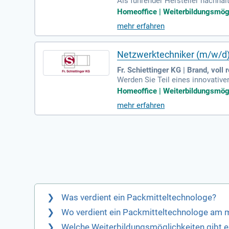
Als führender Hersteller nachha
n einen Netzwerktechniker (m/w/
Homeoffice | Weiterbildungsmögli
etzwerkinfrastruktur. Unser Unte
mehr erfahren
wenn Sie über die erforderlichen
unft der IT mit uns gemeinsam!
Netzwerktechniker (m/w/d
Fr. Schiettinger KG | Brand, voll
Werden Sie Teil eines innovative
bilität und technischer Weitere
Homeoffice | Weiterbildungsmögli
Arbeit stellen.
mehr erfahren
Was verdient ein Packmitteltechnologe?
Wo verdient ein Packmitteltechnologe am 
Welche Weiterbildungsmöglichkeiten gibt e