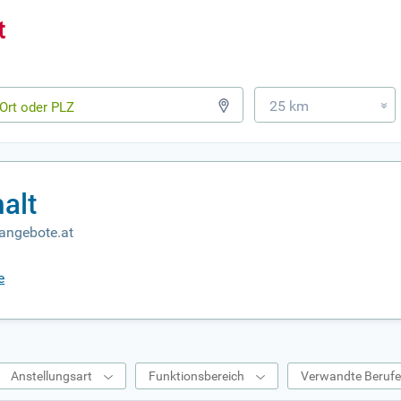
25 km
»
alt
nangebote.at
e
Anstellungsart
Funktionsbereich
Verwandte Beruf