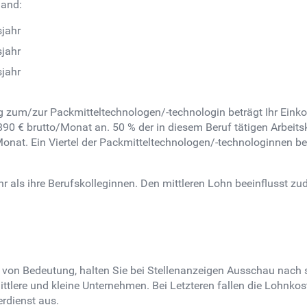
land:
sjahr
sjahr
sjahr
g zum/zur Packmitteltechnologen/-technologin beträgt Ihr Ein
.890 € brutto/Monat an. 50 % der in diesem Beruf tätigen Arbeit
/Monat. Ein Viertel der Packmitteltechnologen/-technologinnen 
 als ihre Berufskolleginnen. Den mittleren Lohn beeinflusst zud
Sie von Bedeutung, halten Sie bei Stellenanzeigen Ausschau nac
ittlere und kleine Unternehmen. Bei Letzteren fallen die Lohnk
erdienst aus.