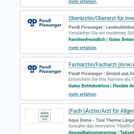
mehr erfahren
Oberärztin/Oberarzt für In
Pendl Piswanger | Landesklinik
Verstärken Sie ein modernes Sch
Zusatzfächern Onkologie und Häm
Familienfreundlich | Gutes Betrie
mehr erfahren
Fachärztin/Facharzt (m/w/d
Pendl Piswanger | Gmünd und Zw
Entwickeln Sie Ihre Karriere als
das in Niederösterreich eine um
Gutes Betriebsklima | Flexible Ar
mehr erfahren
(Fach-)Ärztin/Arzt für All
Aqua Dome - Tirol Therme Länge
Gestalte das innovative "Health 
inmedizin, Innere Medizin, Spor
Gesundheitsprogramme | Teilzei