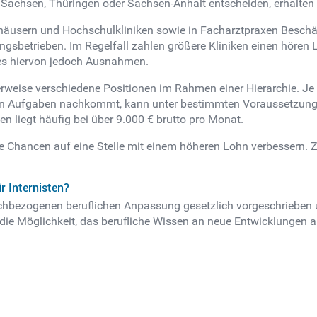
e in Sachsen, Thüringen oder Sachsen-Anhalt entscheiden, erhalten
kenhäusern und Hochschulkliniken sowie in Facharztpraxen Besch
gsbetrieben. Im Regelfall zahlen größere Kliniken einen hören 
 es hiervon jedoch Ausnahmen.
erweise verschiedene Positionen im Rahmen einer Hierarchie. Je h
enden Aufgaben nachkommt, kann unter bestimmten Voraussetzun
en liegt häufig bei über 9.000 € brutto pro Monat.
ie Chancen auf eine Stelle mit einem höheren Lohn verbessern. 
r Internisten?
fachbezogenen beruflichen Anpassung gesetzlich vorgeschrieben 
 die Möglichkeit, das berufliche Wissen an neue Entwicklungen
n