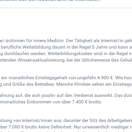
te/-ärztinnen für innere Medizin. Der Tätigkeit als Internist/in
erufliche Weiterbildung dauert in der Regel 5 Jahre und kann an
g durchlaufen werden. Weiterbildungskosten sind in der Regel n
leitenden Wissensaktualisierung, bei der üblicherweise das Gehal
 ein monatliches Einstiegsgehalt von ungefähr 4.900 €. Wie hoch
ung und Größe des Betriebes. Manche Kliniken sehen ein Einstieg
hrung auf, die sich positiv auf den Verdienst auswirkt. Das durc
n monatliches Einkommen von über 7.400 € brutto.
ütung von Internist/innen aus, darunter der Sitz des Arbeitgebe
ber 7.000 € brutto keine Seltenheit. Nur unwesentlich niedriger