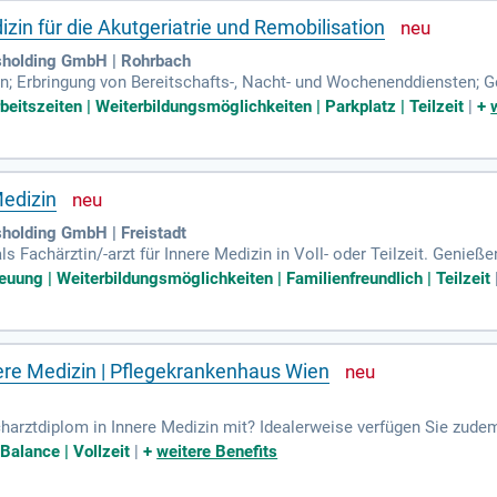
izin für die Akutgeriatrie und Remobilisation
sholding GmbH | Rohrbach
zin; Erbringung von Bereitschafts-, Nacht- und Wochenenddiensten; G
ploms möglich); Umfangreiche allgemeininternistische Erfahrung vo
beitszeiten | Weiterbildungsmöglichkeiten | Parkplatz | Teilzeit
|
+
Medizin
holding GmbH | Freistadt
s Fachärztin/-arzt für Innere Medizin in Voll- oder Teilzeit. Genieß
 EUR 147.400,-. Ihre Expertise ist bei uns gefragt!
euung | Weiterbildungsmöglichkeiten | Familienfreundlich | Teilzeit
nere Medizin | Pflegekrankenhaus Wien
harztdiplom in Innere Medizin mit? Idealerweise verfügen Sie zude
 Sie sich jetzt und gestalten Sie Ihre Karriere bei uns!
Balance | Vollzeit
|
+
weitere Benefits