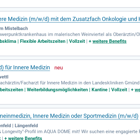
nere Medizin (m/w/d) mit dem Zusatzfach Onkologie und
um Mistelbach
werpunktkrankenhaus im malerischen Weinviertel als Oberärztin/Ob
atologie. Gestalten Sie die hochwertige medizinische Versorgung u
bsklima | Flexible Arbeitszeiten | Vollzeit
|
+
weitere Benefits
) für Innere Medizin
ettl
 Fachärztin/Facharzt für Innere Medizin in den Landeskliniken Gmünd
fassende und moderne Patientenversorgung bietet. Bewerben Sie sic
beitszeiten | Weiterbildungsmöglichkeiten | Kantine | Vollzeit
|
+
we
gemeinmedizin, Innere Medizin oder Sportmedizin (m/w/d)
nfeld | Längenfeld
& Longevity"-Profil im AQUA DOME mit! Wir suchen eine engagierte 
tmedizin oder Komplementärmedizin (Österreich, Deutschland oder Sc
t
|
+
weitere Benefits