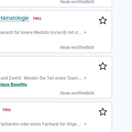
Heute veröffentlicht
 Hämatologie
erarzt für Innere Medizin (m/w/d) mit den
+
nserer Patienten aktiv mit!
Heute veröffentlicht
 und Zwettl. Werden Sie Teil eines Teams,
+
h jetzt!
itere Benefits
Heute veröffentlicht
Fachärztin oder einen Facharzt für Allgeme
+
hweiz, anerkannt in Österreich).