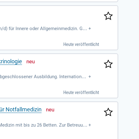
m/d) für Innere oder Allgemeinmedizin. Ges
+
ologie mit!
Heute veröffentlicht
rinologie
abgeschlossener Ausbildung. Internationale
+
 uns!
Heute veröffentlicht
für Notfallmedizin
edizin mit bis zu 26 Betten. Zur Betreuung
+
izin.