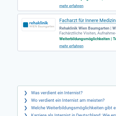
mehr erfahren
Facharzt für Innere Medizin 
Rehaklinik Wien Baumgarten | W
Fachärztliche Visiten, Aufnahme
ardiologischen und internistisch
Weiterbildungsmöglichkeiten | Te
mehr erfahren
Was verdient ein Internist?
Wo verdient ein Internist am meisten?
Welche Weiterbildungsmöglichkeiten gibt es
Karriere als Internist in Deutschland: Wie e