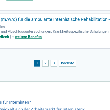
(m/w/d) für die ambulante Internistische Rehabilitation - 
ien
- und Abschlussuntersuchungen; Krankheitsspezifische Schulungen fü
 medizinischen Trainingstherapie.
ilzeit
|
+
weitere Benefits
1
2
3
nächste
 für Internisten?
ntwickelt sich der Arbeitsmarkt für Internisten?