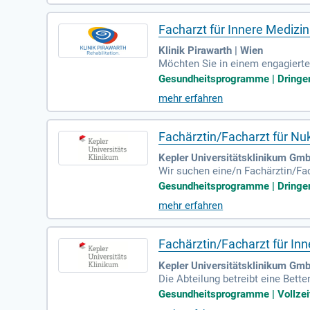
Facharzt für Innere Medizi
Klinik Pirawarth | Wien
Möchten Sie in einem engagierten
talten Sie aktiv die Rehabilitat
Gesundheitsprogramme | Dringen
mehr erfahren
Fachärztin/Facharzt für Nu
Kepler Universitätsklinikum Gmb
Wir suchen eine/n Fachärztin/Fa
Bewerber*innen müssen die Anfor
Gesundheitsprogramme | Dringen
mehr erfahren
Fachärztin/Facharzt für Inn
Kepler Universitätsklinikum Gmb
Die Abteilung betreibt eine Bett
dieses internistischen Patient I
Gesundheitsprogramme | Vollzei