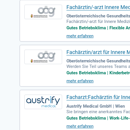
Fachärztin/-arzt Innere Med
Oberösterreichische Gesundheit
Fachärztin/-arzt für Innere Medi
terstützung zur Erlangung des Di
Gutes Betriebsklima | Flexible Ar
mehr erfahren
Fachärztin/arzt für Innere 
Oberösterreichische Gesundheits
Werden Sie Teil unseres Teams al
attraktiven Gehalt von mindestens
Gutes Betriebsklima | Kinderbetr
mehr erfahren
Facharzt:Fachärztin für In
Austrify Medical GmbH | Wien
Sie bringen eine anerkanntes Fac
ychosomatische Medizin. Bewerben
Gutes Betriebsklima | Work-Life-
mehr erfahren