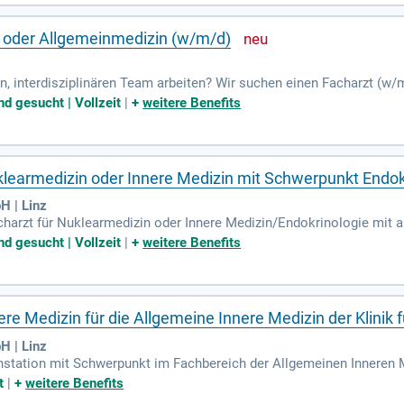
n oder Allgemeinmedizin (w/m/d)
, interdisziplinären Team arbeiten? Wir suchen einen Facharzt (w/
ion in Bereichen wie Herz-Kreislauferkrankungen, Pulmologie und Neur
d gesucht | Vollzeit
|
+
weitere Benefits
klearmedizin oder Innere Medizin mit Schwerpunkt Endok
H | Linz
charzt für Nuklearmedizin oder Innere Medizin/Endokrinologie mit 
derungen der Ärztekammer erfüllen. Gestalten Sie Ihre Karriere bei
d gesucht | Vollzeit
|
+
weitere Benefits
ere Medizin für die Allgemeine Innere Medizin der Klinik 
H | Linz
enstation mit Schwerpunkt im Fachbereich der Allgemeinen Inneren M
nnenkollektivs suchen wir Fachärztinnen und Fachärzte für Innere Med
t
|
+
weitere Benefits