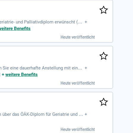
eriatrie- und Palliativdiplom erwünscht (Un
+
n Vorteil.
weitere Benefits
Heute veröffentlicht
en Sie eine dauerhafte Anstellung mit einem
+
|
+
weitere Benefits
Heute veröffentlicht
m über das ÖÄK-Diplom für Geriatrie und Ps
+
Heute veröffentlicht