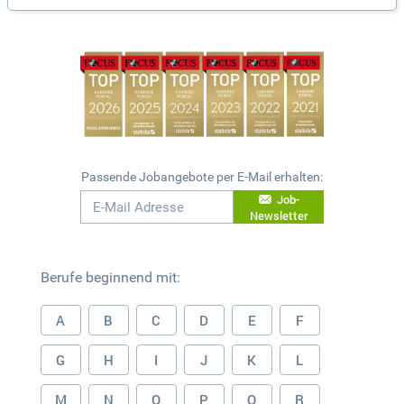
Passende Jobangebote per E-Mail erhalten:
Job-
Newsletter
Berufe beginnend mit:
A
B
C
D
E
F
G
H
I
J
K
L
M
N
O
P
Q
R