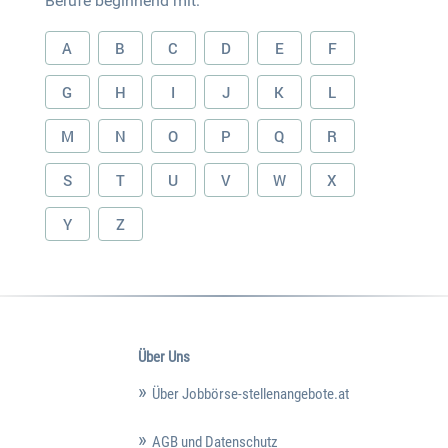
Berufe beginnend mit:
A
B
C
D
E
F
G
H
I
J
K
L
M
N
O
P
Q
R
S
T
U
V
W
X
Y
Z
Über Uns
Über Jobbörse-stellenangebote.at
AGB und Datenschutz