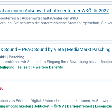
iat an einem Außenwirtschaftscenter der WKÖ für 2027
österreich | AußenwirtschaftsCenter der WKÖ
rbung. Sie besitzen die österreichische Staatsbürgerschaft; Sie v
 & Sound – PEAQ Sound by Vieta | MediaMarkt Pasching
mbH | Pasching
terstützen wir Sie ab dem Eingang Ihrer Bewerbung bis zur finale
eiligung | Teilzeit
|
+
weitere Benefits
gaben von Print bis Digital: Unternehmenspublikationen, Außenwerbun
hr; Du erstellst Content für unsere Social-Media-Kanäle, von der ers
ungsmöglichkeiten | Jobticket – ÖPNV | Barrierefreiheit | Essenszus