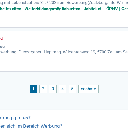
g mit Lebenslauf bis 31.7.2026 an: Bewerbung@salzburg.info Wir f
rbeitszeiten | Weiterbildungsmöglichkeiten | Jobticket – ÖPNV | G
See
ewerbung! Dienstgeber: Hapimag, Wildentenweg 19, 5700 Zell am See
318. e-mail: Rene.olsacher@hapimag.com.
1
2
3
4
5
nächste
rbung gibt es?
ten sich im Bereich Werbung?