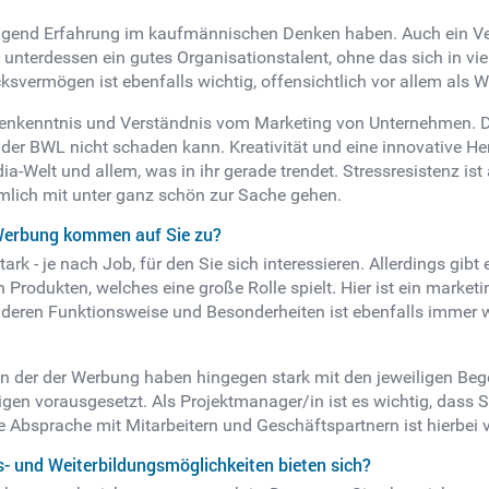
gend Erfahrung im kaufmännischen Denken haben. Auch ein Vers
t unterdessen ein gutes Organisationstalent, ohne das sich in 
ksvermögen ist ebenfalls wichtig, offensichtlich vor allem als W
henkenntnis und Verständnis vom Marketing von Unternehmen.
der BWL nicht schaden kann. Kreativität und eine innovative H
-Welt und allem, was in ihr gerade trendet. Stressresistenz ist a
mlich mit unter ganz schön zur Sache gehen.
 Werbung kommen auf Sie zu?
rk - je nach Job, für den Sie sich interessieren. Allerdings gibt
Produkten, welches eine große Rolle spielt. Hier ist ein market
 deren Funktionsweise und Besonderheiten ist ebenfalls immer wi
n der der Werbung haben hingegen stark mit den jeweiligen Begebe
gen vorausgesetzt. Als Projektmanager/in ist es wichtig, dass
 Absprache mit Mitarbeitern und Geschäftspartnern ist hierbei
s- und Weiterbildungsmöglichkeiten bieten sich?