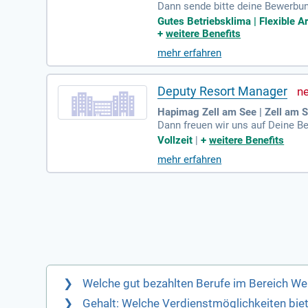
Dann sende bitte deine Bewerbun
Gutes Betriebsklima | Flexible A
+
weitere Benefits
mehr erfahren
Deputy Resort Manager
Hapimag Zell am See | Zell am 
Dann freuen wir uns auf Deine B
r Olsacher René, Tel. 0664 4871
Vollzeit
|
+
weitere Benefits
mehr erfahren
Welche gut bezahlten Berufe im Bereich We
Gehalt: Welche Verdienstmöglichkeiten bie