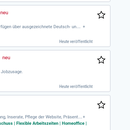
erfügen über ausgezeichnete Deutsch- und E
+
Heute veröffentlicht
n Jobzusage.
Heute veröffentlicht
g, Inserate, Pflege der Website, Präsentat
+
ten Idee bis
chuss | Flexible Arbeitszeiten | Homeoffice |