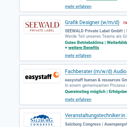
mehr erfahren
Grafik Designer (w/m/d)
SEEWALD Private Label GmbH | 
Werde Teil unseres Teams als Gr
ia-Inhalte. Trage aktiv zur visuel
Gutes Betriebsklima | Weiterbild
+
weitere Benefits
mehr erfahren
Fachberater (m/w/d) Audio
easystaff human & resources Gm
In einem gemeinsamen Prozess un
Quereinstieg möglich | Erfolgsbet
mehr erfahren
Veranstaltungstechniker:in
Salzburg Congress | Auerspergs