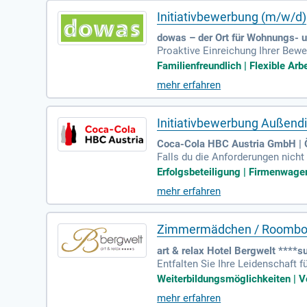
Initiativbewerbung (m/w/d)
dowas – der Ort für Wohnungs- 
Proaktive Einreichung Ihrer Bewe
von wohnungs- und arbeitssuch
Familienfreundlich | Flexible Arbe
mehr erfahren
Initiativbewerbung Außend
Coca-Cola HBC Austria GmbH | Ö
Falls du die Anforderungen nicht
ast, sehen wir uns gerne deine 
Erfolgsbeteiligung | Firmenwagen 
mehr erfahren
Zimmermädchen / Roomboy 
art & relax Hotel Bergwelt ****su
Entfalten Sie Ihre Leidenschaft 
tständiges, organisiertes Arbei
Weiterbildungsmöglichkeiten | Vo
mehr erfahren