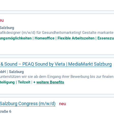
Salzburg
afikdesigner (m/w/d) für Gesundheitsmarketing! Gestalte markant
len Identität unserer Marken und Private Labels bei. Bewerbe dich jet
ungsmöglichkeiten | Homeoffice | Flexible Arbeitszeiten | Essenszu
 & Sound – PEAQ Sound by Vieta | MediaMarkt Salzburg
bH | Salzburg
terstützen wir sie ab dem Eingang ihrer Bewerbung bis zur finale
eiligung | Teilzeit
|
+
weitere Benefits
 Salzburg Congress (m/w/d)
traße 6