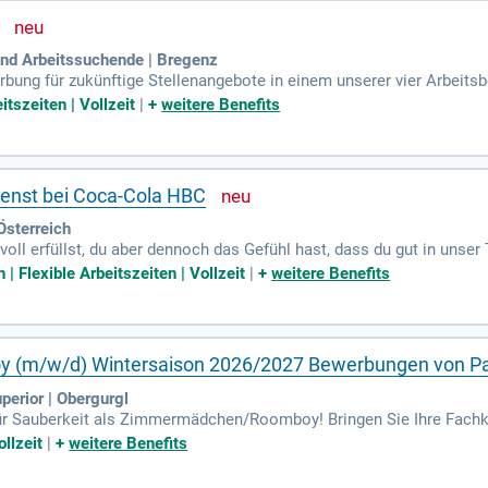
und Arbeitssuchende | Bregenz
rbung für zukünftige Stellenangebote in einem unserer vier Arbeits
enden Menschen.
itszeiten | Vollzeit
|
+
weitere Benefits
ienst bei Coca-Cola HBC
sterreich
 voll erfüllst, du aber dennoch das Gefühl hast, dass du gut in un
Bewerbungsunterlagen an.
| Flexible Arbeitszeiten | Vollzeit
|
+
weitere Benefits
(m/w/d) Wintersaison 2026/2027 Bewerbungen von Paa
perior | Obergurgl
für Sauberkeit als Zimmermädchen/Roomboy! Bringen Sie Ihre Fachke
ten sowie Teamgeist machen Sie zur idealen Unterstützung in unser
llzeit
|
+
weitere Benefits