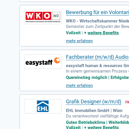
Bewerbung für ein Volontar
WKO - Wirtschaftskammer Nieder
Semester zum Zeitpunkt der Bewe
nglischkenntnisse sowie ggf.
Vollzeit
|
+
weitere Benefits
mehr erfahren
Fachberater (m/w/d) Audio
easystaff human & resources G
In einem gemeinsamen Prozess un
Quereinstieg möglich | Erfolgsbet
mehr erfahren
Grafik Designer (w/m/d)
EHL Immobilien GmbH | Wien
Du verantwortest vielfältige Auf
ionen, Drucksorten und vieles me
Gutes Betriebsklima | Weiterbild
Vollzeit
|
+
weitere Benefits