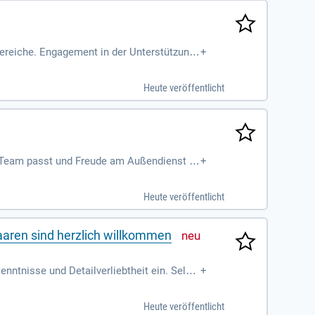
bereiche. Engagement in der Unterstützung
+
Heute veröffentlicht
ser Team passt und Freude am Außendienst h
+
Heute veröffentlicht
ren sind herzlich willkommen
nntnisse und Detailverliebtheit ein. Selbs
+
em engagierten Umfeld.
Heute veröffentlicht