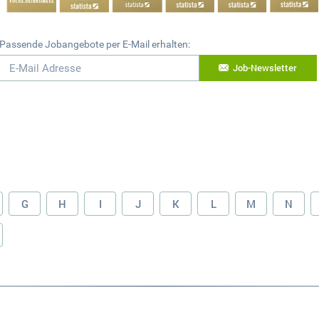
Passende Jobangebote per E-Mail erhalten:
Job-Newsletter
G
H
I
J
K
L
M
N