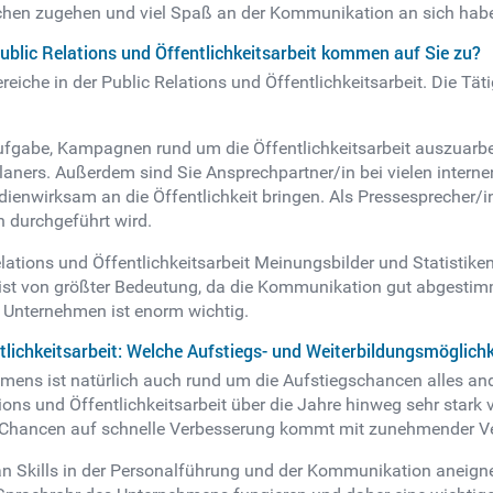
schen zugehen und viel Spaß an der Kommunikation an sich hab
ublic Relations und Öffentlichkeitsarbeit kommen auf Sie zu?
ereiche in der Public Relations und Öffentlichkeitsarbeit. Die Tät
 Aufgabe, Kampagnen rund um die Öffentlichkeitsarbeit auszuarb
Planers. Außerdem sind Sie Ansprechpartner/in bei vielen inte
nwirksam an die Öffentlichkeit bringen. Als Pressesprecher/i
durchgeführt wird.
ations und Öffentlichkeitsarbeit Meinungsbilder und Statistike
 ist von größter Bedeutung, da die Kommunikation gut abgestim
 Unternehmen ist enorm wichtig.
tlichkeitsarbeit: Welche Aufstiegs- und Weiterbildungsmöglichk
ns ist natürlich auch rund um die Aufstiegschancen alles ander
tions und Öffentlichkeitsarbeit über die Jahre hinweg sehr star
e Chancen auf schnelle Verbesserung kommt mit zunehmender V
 an Skills in der Personalführung und der Kommunikation aneign