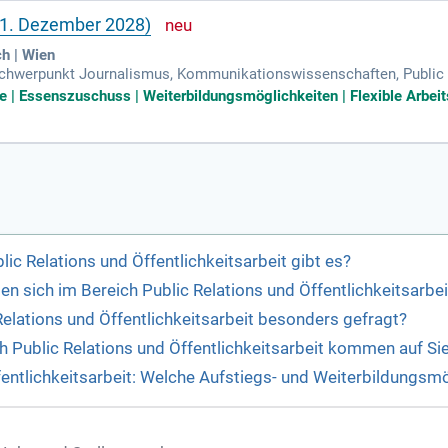
 31. Dezember 2028)
ch | Wien
hwerpunkt Journalismus, Kommunikationswissenschaften, Public Re
on und Redaktion multimedialer Inhalte; Sicherer Umgang mit Conte
 | Essenszuschuss | Weiterbildungsmöglichkeiten | Flexible Arbeits
ic Relations und Öffentlichkeitsarbeit gibt es?
n sich im Bereich Public Relations und Öffentlichkeitsarbei
Relations und Öffentlichkeitsarbeit besonders gefragt?
 Public Relations und Öffentlichkeitsarbeit kommen auf Si
fentlichkeitsarbeit: Welche Aufstiegs- und Weiterbildungsmö