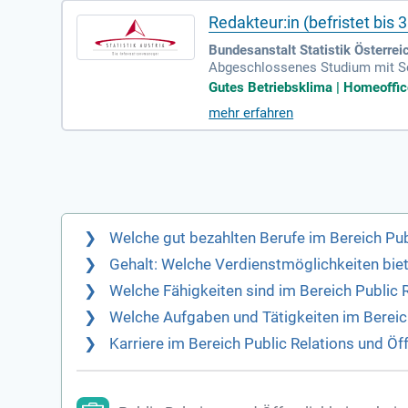
Redakteur:in (befristet bis
Bundesanstalt Statistik Österrei
Abgeschlossenes Studium mit Sc
tion; Erfahrung in der Produkti
Gutes Betriebsklima | Homeoffice
mehr erfahren
Welche gut bezahlten Berufe im Bereich Publ
Gehalt: Welche Verdienstmöglichkeiten biete
Welche Fähigkeiten sind im Bereich Public 
Welche Aufgaben und Tätigkeiten im Bereich
Karriere im Bereich Public Relations und Öf