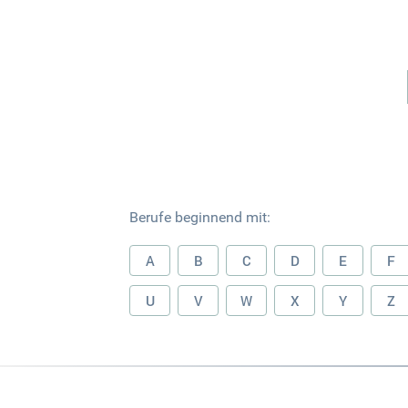
Berufe beginnend mit:
A
B
C
D
E
F
U
V
W
X
Y
Z