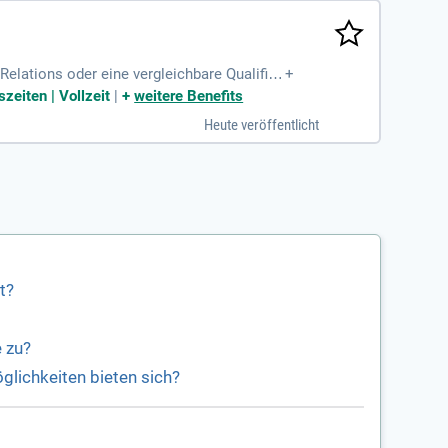
lations oder eine vergleichbare Qualifika
+
nt Management- und Social
zeiten | Vollzeit
|
+
weitere Benefits
Heute veröffentlicht
t?
e zu?
glichkeiten bieten sich?