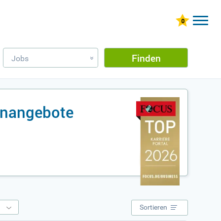
Finden
Jobs
»
lenangebote
e
Sortieren