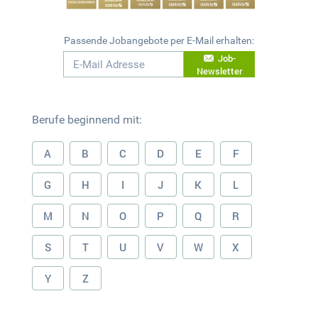
Passende Jobangebote per E-Mail erhalten:
Job-
Newsletter
Berufe beginnend mit:
A
B
C
D
E
F
G
H
I
J
K
L
M
N
O
P
Q
R
S
T
U
V
W
X
Y
Z