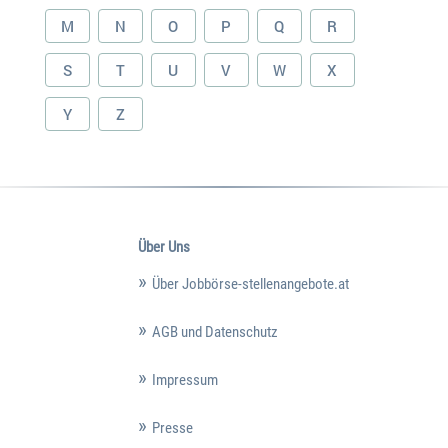
M
N
O
P
Q
R
S
T
U
V
W
X
Y
Z
Über Uns
Über Jobbörse-stellenangebote.at
AGB und Datenschutz
Impressum
Presse