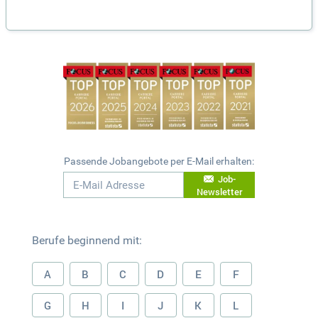
Passende Jobangebote per E-Mail erhalten:
Job-
Newsletter
Berufe beginnend mit:
A
B
C
D
E
F
G
H
I
J
K
L