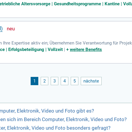
 Anbindung und Integration von Anlagen- und Steuerungssystemen; 
triebliche Altersvorsorge | Gesundheitsprogramme | Kantine | Voll
d)
 Ihre Expertise aktiv ein; Übernehmen Sie Verantwortung für Projek
 Anforderungen unserer Kund*innen und konzipieren individuelle Lö
ce | Erfolgsbeteiligung | Vollzeit
|
+
weitere Benefits
1
2
3
4
5
nächste
puter, Elektronik, Video und Foto gibt es?
en sich im Bereich Computer, Elektronik, Video und Foto?
er, Elektronik, Video und Foto besonders gefragt?