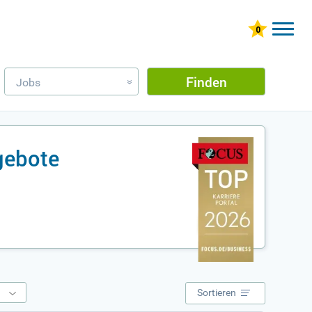
Finden
Jobs
»
gebote
e
Sortieren