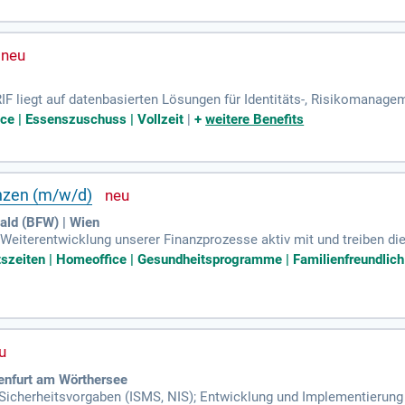
F liegt auf datenbasierten Lösungen für Identitäts-, Risikomanage
institute, über 600 Versicherungen und 90.000 Unternehmen zu sein
ice | Essenszuschuss | Vollzeit
|
+
weitere Benefits
anzen (m/w/d)
ald (BFW) | Wien
 Weiterentwicklung unserer Finanzprozesse aktiv mit und treiben di
ereichsleitung voran. Übernahme und Weiterentwicklung der Budget
szeiten | Homeoffice | Gesundheitsprogramme | Familienfreundlich | 
genfurt am Wörthersee
-Sicherheitsvorgaben (ISMS, NIS); Entwicklung und Implementierung 