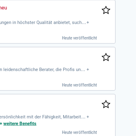
ngen in höchster Qualität anbietet, suche
+
ierung (m/w/d):
Heute veröffentlicht
 leidenschaftliche Berater, die Profis und
+
Heute veröffentlicht
sönlichkeit mit der Fähigkeit, Mitarbeite
+
e Arbeitsweisen, Digitalisierung
+
weitere Benefits
Heute veröffentlicht