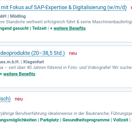
it Fokus auf SAP-Expertise & Digitalisierung (w/m/d)
bH | Mödling
e Standorte weltweit erfolgreich führt & seine Maschinenbaufertigu
ng eine/n: Lagermanagement mit Fokus auf SAP-Expertise & Digitalis
ingend gesucht | Teilzeit
|
+
weitere Benefits
Videoprodukte (20–38,5 Std.)
es.m.b.H. | Klagenfurt
a – seit über 40 Jahren führend in Foto- und Videografie! Wir suchen
it Kameras, Objektiven und Zubehör unterstützen.
+
weitere Benefits
isch)
hrige Berufserfahrung idealerweise in der Baubranche; Führungsper
 und zu binden; Sehr gute Kenntnisse im MS-Office, offen für modern
dungsmöglichkeiten | Parkplatz | Gesundheitsprogramme | Vollzeit
|