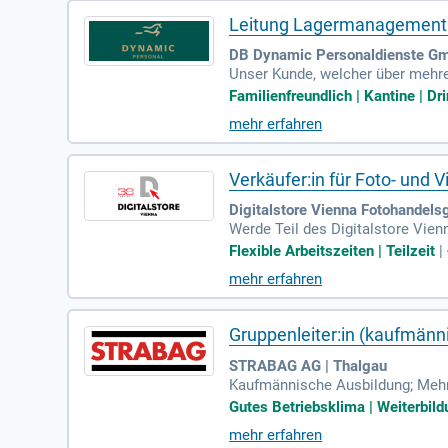
Leitung Lagermanagement m
DB Dynamic Personaldienste Gm
Unser Kunde, welcher über mehrer
n wir ab sofort im Bezirk Mödli
Familienfreundlich | Kantine | Dr
mehr erfahren
Verkäufer:in für Foto- und 
Digitalstore Vienna Fotohandelsg
Werde Teil des Digitalstore Vienn
Kreative bei ihrer Ausstattung m
Flexible Arbeitszeiten | Teilzeit
|
mehr erfahren
Gruppenleiter:in (kaufmänn
STRABAG AG | Thalgau
Kaufmännische Ausbildung; Mehrjä
r/Mitarbeiterinnen zu begeistern
Gutes Betriebsklima | Weiterbil
mehr erfahren