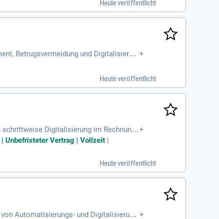
Heute veröffentlicht
ment, Betrugsvermeidung und Digitalisierun
+
en Kunden.
Heute veröffentlicht
e schrittweise Digitalisierung im Rechnung
+
planung (inkl.
Unbefristeter Vertrag | Vollzeit
|
Heute veröffentlicht
von Automatisierungs- und Digitalisierung
+