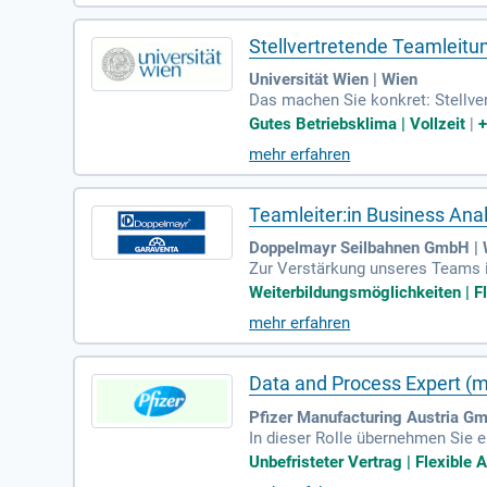
Stellvertretende Teamleit
Universität Wien | Wien
Das machen Sie konkret: Stellve
sation sowie der fachlichen und
Gutes Betriebsklima | Vollzeit
|
mehr erfahren
Teamleiter:in Business Ana
Doppelmayr Seilbahnen GmbH | 
Zur Verstärkung unseres Teams i
mit folgenden Aufgaben ausgesch
Weiterbildungsmöglichkeiten | Fl
mehr erfahren
Data and Process Expert (
Pfizer Manufacturing Austria Gm
In dieser Rolle übernehmen Sie e
isender Digitalisierung.
Unbefristeter Vertrag | Flexible