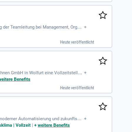
ng der Teamleitung bei Management, Organi
+
es auf zwei Standorte
Heute veröffentlicht
hnen GmbH in Wolfurt eine Vollzeitstelle
+
Analysts; Sicherstellung
weitere Benefits
Heute veröffentlicht
n, moderner Automatisierung und zukunftswe
+
klima | Vollzeit
|
+
weitere Benefits