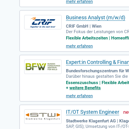
mehr erfahren
Business Analyst (m/w/d)
CRIF GmbH | Wien
Der Fokus der Leistungen von CRI
g. CRIF zählt rund 10.000 Finanz
Flexible Arbeitszeiten | Homeoff
mehr erfahren
Expert:in Controlling & Fin
Bundesforschungszentrum für W
Darüber hinaus gestalten Sie die
swesen gemeinsam mit der Fachb
Essenszuschuss | Flexible Arbeit
+
weitere Benefits
mehr erfahren
IT/OT System Engineer
Stadtwerke Klagenfurt AG | Kla
SAP, GIS); Umsetzung von IT-/OT