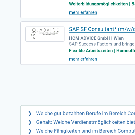
slösungen im Leitsystemumfeld;
Weiterbildungsmöglichkeiten | Be
mehr erfahren
SAP SF Consultant* (m/w/
HCM ADVICE GmbH | Wien
SAP Success Factors und bringen
Abschluss; Dabei analysieren Sie
Flexible Arbeitszeiten | Homeoffi
mehr erfahren
Welche gut bezahlten Berufe im Bereich Com
Gehalt: Welche Verdienstmöglichkeiten biet
Welche Fähigkeiten sind im Bereich Comput