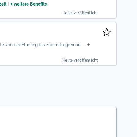
Analyse, Optimierung
zeit
|
+
weitere Benefits
Heute veröffentlicht
te von der Planung bis zum erfolgreichen
+
sungsansätze zur Digitalisierung
Heute veröffentlicht