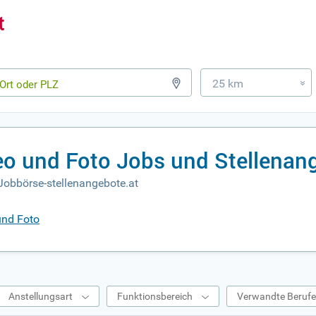
25 km
»
deo und Foto Jobs und Stellenan
Jobbörse-stellenangebote.at
und Foto
Anstellungsart
Funktionsbereich
Verwandte Beruf