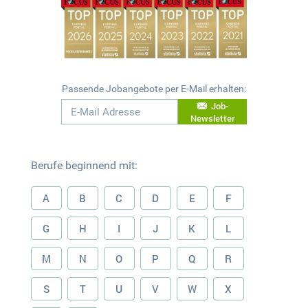
Passende Jobangebote per E-Mail erhalten:
Job-
Newsletter
Berufe beginnend mit:
A
B
C
D
E
F
G
H
I
J
K
L
M
N
O
P
Q
R
S
T
U
V
W
X