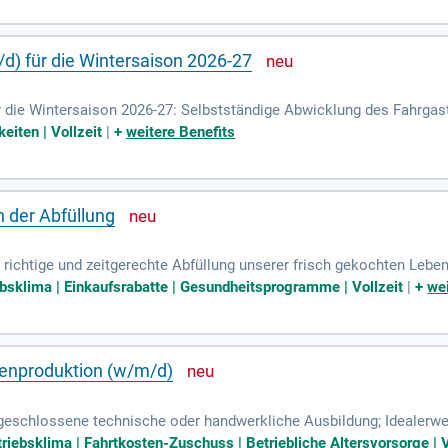
d) für die Wintersaison 2026-27
 die Wintersaison 2026-27: Selbstständige Abwicklung des Fahrgast
nterstützung des Maschinisten bei Wartungs- und Reparaturarbeiten
eiten | Vollzeit
|
+
weitere Benefits
 der Abfüllung
e richtige und zeitgerechte Abfüllung unserer frisch gekochten Leben
ebsklima | Einkaufsrabatte | Gesundheitsprogramme | Vollzeit
|
+
wei
enproduktion (w/m/d)
eschlossene technische oder handwerkliche Ausbildung; Idealerweis
d Erfahrung im Schichtdienst mit; Sie sind bereit, im Schichtbetrie
riebsklima | Fahrtkosten-Zuschuss | Betriebliche Altersvorsorge | V