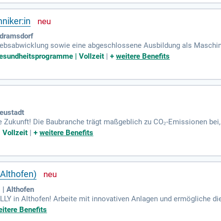
niker:in
dramsdorf
triebsabwicklung sowie eine abgeschlossene Ausbildung als Maschini
atronik oder Seilbahntechnik? Wir suchen Verantwortungsbewusste
esundheitsprogramme | Vollzeit
|
+
weitere Benefits
eustadt
ge Zukunft! Die Baubranche trägt maßgeblich zu CO₂-Emissionen be
awandel effektiv entgegenzuwirken. Werde Teil dieser wichtigen V
 Vollzeit
|
+
weitere Benefits
Althofen)
| Althofen
LY in Althofen! Arbeite mit innovativen Anlagen und ermögliche di
sere wertvolle Ressource Holz respektierst und durch strenge Qual
itere Benefits