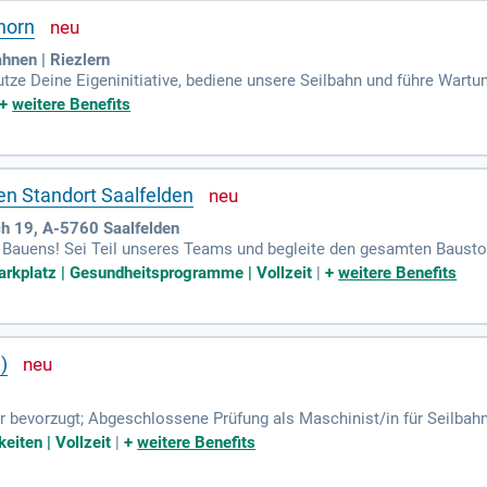
horn
hnen | Riezlern
ze Deine Eigeninitiative, bediene unsere Seilbahn und führe Wartu
gslosen Betriebsablauf bei und gestalte unseren Alltag aktiv mit!
+
weitere Benefits
en Standort Saalfelden
ch 19, A-5760 Saalfelden
s Bauens! Sei Teil unseres Teams und begleite den gesamten Bausto
und Betriebsstoffe. Gemeinsam setzen wir auf Nachhaltigkeit und For
arkplatz | Gesundheitsprogramme | Vollzeit
|
+
weitere Benefits
)
bevorzugt; Abgeschlossene Prüfung als Maschinist/in für Seilbahne
nd einsatzbereit – bei jedem Wetter; Dynamisch, pünktlich, zuverläs
eiten | Vollzeit
|
+
weitere Benefits