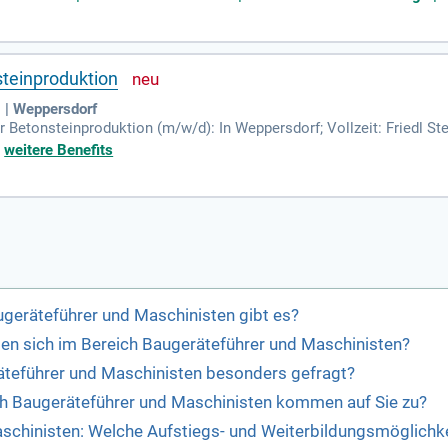
steinproduktion
| Weppersdorf
r Betonsteinproduktion (m/w/d): In Weppersdorf; Vollzeit: Friedl St
rnehmen im mittleren Burgenland.
+
weitere Benefits
ugeräteführer und Maschinisten gibt es?
ten sich im Bereich Baugeräteführer und Maschinisten?
äteführer und Maschinisten besonders gefragt?
ch Baugeräteführer und Maschinisten kommen auf Sie zu?
schinisten: Welche Aufstiegs- und Weiterbildungsmöglichke