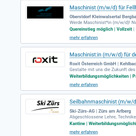
Maschinist (m/w/d) für Fell
Oberstdorf Kleinwalsertal Bergba
Werde Maschinist*in (m/w/d)! Nut
age entscheidend zu einem reibun
Quereinstieg möglich | Vollzeit
|
mehr erfahren
Maschinist:in (m/w/d) für d
Roxit Österreich GmbH | Kehlba
Gestalte mit uns die Zukunft de
ur Herstellung innovativer Bau- 
Weiterbildungsmöglichkeiten | P
mehr erfahren
Seilbahnmaschinist (m/w/d
Ski-Zürs-AG | Zürs am Arlberg
Abgeschlossene Lehre, Techniker 
ganze Winter-Feeling; Motiviert u
Kantine | Weiterbildungsmöglichk
mehr erfahren