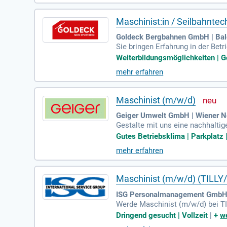
Maschinist:in / Seilbahntech
Goldeck Bergbahnen GmbH | Bal
Sie bringen Erfahrung in der Be
ergrund in Elektrotechnik, Mech
Weiterbildungsmöglichkeiten | G
e Herausforderungen!
mehr erfahren
Maschinist (m/w/d)
Geiger Umwelt GmbH | Wiener N
Gestalte mit uns eine nachhalti
ösungen entwickeln, um dem Klim
Gutes Betriebsklima | Parkplatz |
mehr erfahren
Maschinist (m/w/d) (TILLY/
ISG Personalmanagement GmbH 
Werde Maschinist (m/w/d) bei TIL
n und Holzpellets, während du un
Dringend gesucht | Vollzeit
|
+
we
ellst.