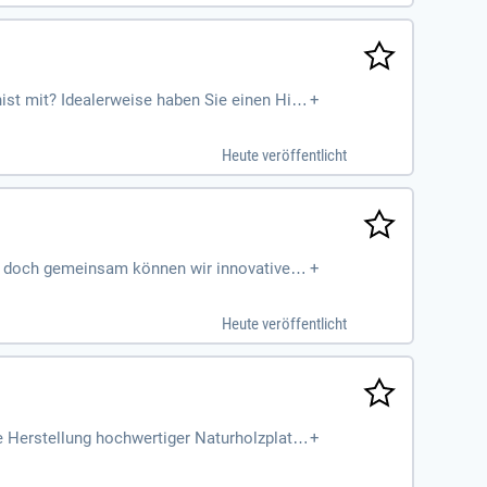
st mit? Idealerweise haben Sie einen Hint
+
 mit technischem Verständnis für spannend
Heute veröffentlicht
i, doch gemeinsam können wir innovative L
+
eränderung!
Heute veröffentlicht
e Herstellung hochwertiger Naturholzplatte
+
itätskontrollen höchste Standards sicherst