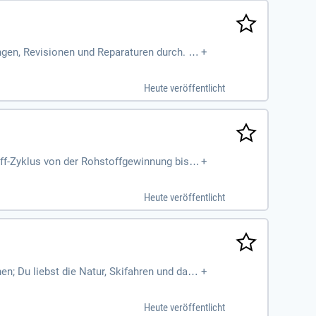
ngen, Revisionen und Reparaturen durch. Tr
+
Heute veröffentlicht
ff-Zyklus von der Rohstoffgewinnung bis z
+
tschritt.
Heute veröffentlicht
n; Du liebst die Natur, Skifahren und das
+
sig, genau,
Heute veröffentlicht