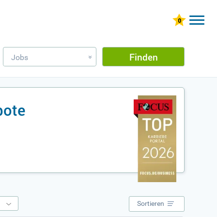
Finden
Jobs
»
bote
e
Sortieren