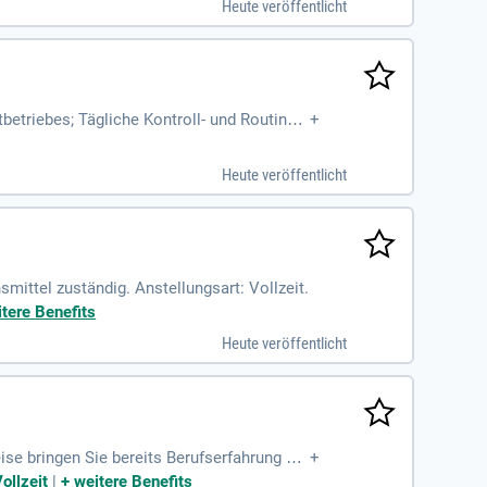
Heute veröffentlicht
betriebes; Tägliche Kontroll- und Routinea
+
; Berücksichtigung
Heute veröffentlicht
smittel zuständig. Anstellungsart: Vollzeit.
tere Benefits
Heute veröffentlicht
e bringen Sie bereits Berufserfahrung als
+
b zu arbeiten
ollzeit
|
+
weitere Benefits