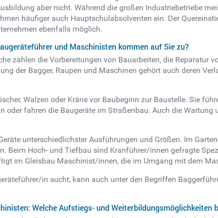
 Ausbildung aber nicht. Während die großen Industriebetriebe m
ehmen häufiger auch Hauptschulabsolventen ein. Der Quereinstie
Unternehmen ebenfalls möglich.
Baugeräteführer und Maschinisten kommen auf Sie zu?
he zählen die Vorbereitungen von Bauarbeiten, die Reparatur v
ung der Bagger, Raupen und Maschinen gehört auch deren Verla
scher, Walzen oder Kräne vor Baubeginn zur Baustelle. Sie führ
ran oder fahren die Baugeräte im Straßenbau. Auch die Wartung
 Geräte unterschiedlichster Ausführungen und Größen. Im Gart
ten. Beim Hoch- und Tiefbau sind Kranführer/innen gefragte Spe
igt im Gleisbau Maschinist/innen, die im Umgang mit dem Masc
eräteführer/in sucht, kann auch unter den Begriffen Baggerführ
hinisten: Welche Aufstiegs- und Weiterbildungsmöglichkeiten b