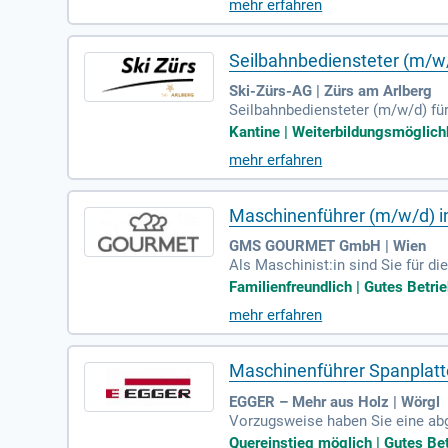
mehr erfahren
Seilbahnbediensteter (m/w/
Ski-Zürs-AG | Zürs am Arlberg
Seilbahnbediensteter (m/w/d) für
rbeiten laut Betriebsvorgaben; U
Kantine | Weiterbildungsmöglichk
mehr erfahren
Maschinenführer (m/w/d) in
GMS GOURMET GmbH | Wien
Als Maschinist:in sind Sie für di
Familienfreundlich | Gutes Betri
mehr erfahren
Maschinenführer Spanplatt
EGGER – Mehr aus Holz | Wörgl
Vorzugsweise haben Sie eine abg
Maschinist:in von Großanlagen un
Quereinstieg möglich | Gutes Bet