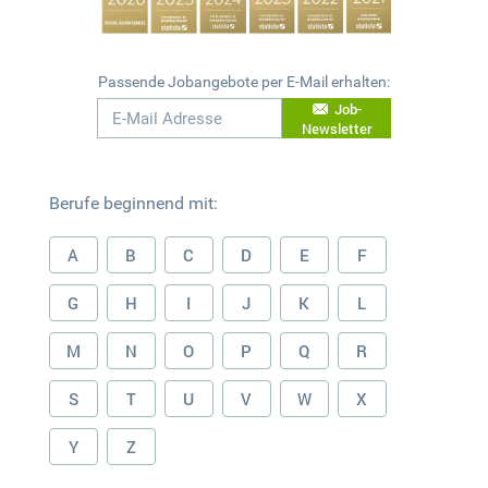
Passende Jobangebote per E-Mail erhalten:
Job-
Newsletter
Berufe beginnend mit:
A
B
C
D
E
F
G
H
I
J
K
L
M
N
O
P
Q
R
S
T
U
V
W
X
Y
Z