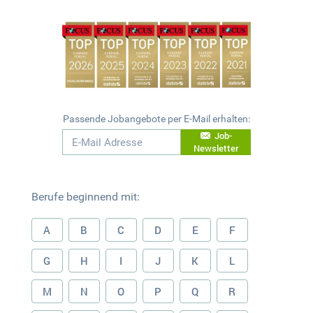
Passende Jobangebote per E-Mail erhalten:
Job-
Newsletter
Berufe beginnend mit:
A
B
C
D
E
F
G
H
I
J
K
L
M
N
O
P
Q
R